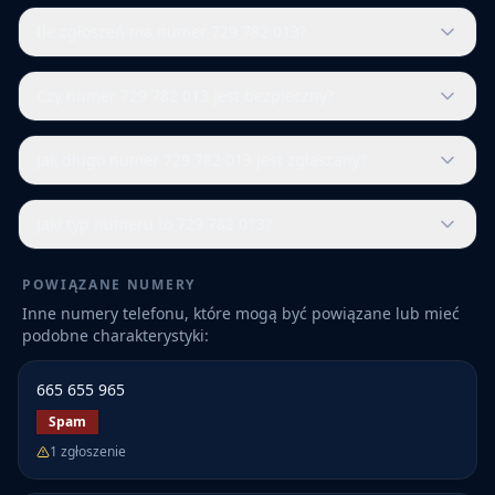
Ile zgłoszeń ma numer 729 782 013?
Czy numer 729 782 013 jest bezpieczny?
Jak długo numer 729 782 013 jest zgłaszany?
Jaki typ numeru to 729 782 013?
POWIĄZANE NUMERY
Inne numery telefonu, które mogą być powiązane lub mieć
podobne charakterystyki:
665 655 965
Spam
1
zgłoszenie