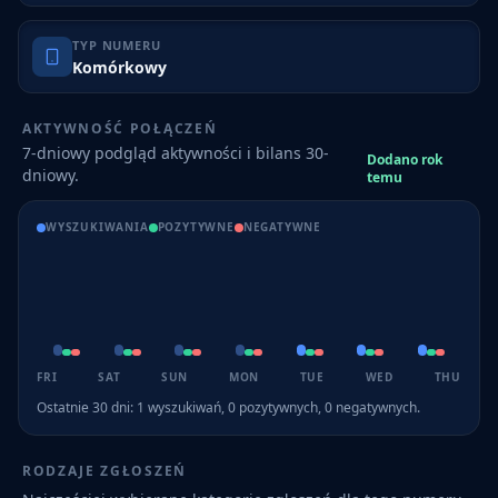
TYP NUMERU
Komórkowy
AKTYWNOŚĆ POŁĄCZEŃ
7-dniowy podgląd aktywności i bilans 30-
Dodano rok
dniowy.
temu
WYSZUKIWANIA
POZYTYWNE
NEGATYWNE
FRI
SAT
SUN
MON
TUE
WED
THU
Ostatnie 30 dni:
1
wyszukiwań,
0
pozytywnych,
0
negatywnych.
RODZAJE ZGŁOSZEŃ