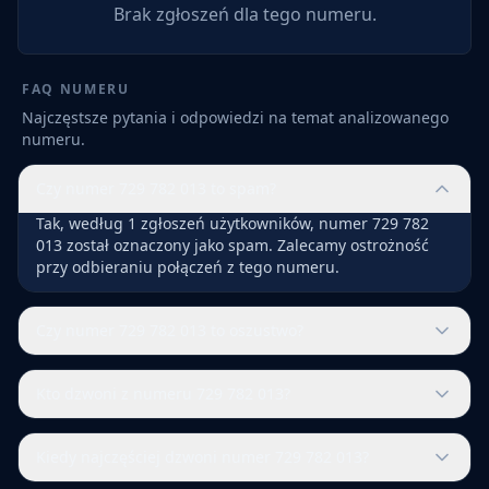
Brak zgłoszeń dla tego numeru.
FAQ NUMERU
Najczęstsze pytania i odpowiedzi na temat analizowanego
numeru.
Czy numer 729 782 013 to spam?
Tak, według 1 zgłoszeń użytkowników, numer 729 782
013 został oznaczony jako spam. Zalecamy ostrożność
przy odbieraniu połączeń z tego numeru.
Czy numer 729 782 013 to oszustwo?
Kto dzwoni z numeru 729 782 013?
Kiedy najczęściej dzwoni numer 729 782 013?