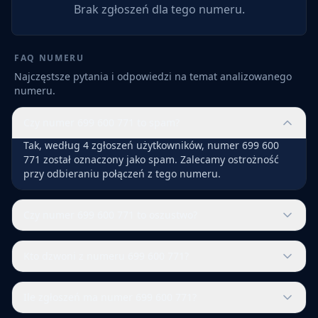
Brak zgłoszeń dla tego numeru.
FAQ NUMERU
Najczęstsze pytania i odpowiedzi na temat analizowanego
numeru.
Czy numer 699 600 771 to spam?
Tak, według 4 zgłoszeń użytkowników, numer 699 600
771 został oznaczony jako spam. Zalecamy ostrożność
przy odbieraniu połączeń z tego numeru.
Czy numer 699 600 771 to oszustwo?
Kto dzwoni z numeru 699 600 771?
Ile zgłoszeń ma numer 699 600 771?