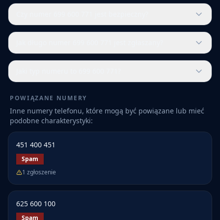
Czy numer 699 600 771 jest bezpieczny?
Jak długo numer 699 600 771 jest zgłaszany?
Jaki typ numeru to 699 600 771?
POWIĄZANE NUMERY
Inne numery telefonu, które mogą być powiązane lub mieć
podobne charakterystyki:
451 400 451
Spam
1
zgłoszenie
625 600 100
Spam