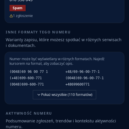
Spam
1
zgłoszenie
INNE FORMATY TEGO NUMERU
Warianty zapisu, które możesz spotkać w różnych serwisach
i dokumentach.
Numer może być wyświetlany w różnych formatach. Najedź
kursorem na format, aby zobaczyć opis.
(0048)69 96 00 77 1
+48/69-96-00-77-1
(+48)699-600-771
(0048)69-96-00-77-1
(0048)699-600-771
+48699600771
Pokaż wszystkie (
110
formatów)
AKTYWNOŚĆ NUMERU
Podsumowanie zgłoszeń, trendów i kontekstu aktywności
numeru.