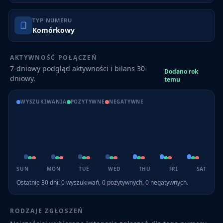
TYP NUMERU
Komórkowy
AKTYWNOŚĆ POŁĄCZEŃ
7-dniowy podgląd aktywności i bilans 30-
Dodano rok
dniowy.
temu
WYSZUKIWANIA
POZYTYWNE
NEGATYWNE
SUN
MON
TUE
WED
THU
FRI
SAT
Ostatnie 30 dni:
0
wyszukiwań,
0
pozytywnych,
0
negatywnych.
RODZAJE ZGŁOSZEŃ