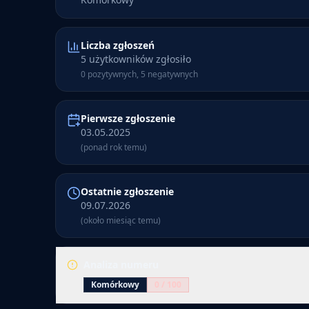
Liczba zgłoszeń
5 użytkowników zgłosiło
0 pozytywnych, 5 negatywnych
Pierwsze zgłoszenie
03.05.2025
(ponad rok temu)
Ostatnie zgłoszenie
09.07.2026
(około miesiąc temu)
Analiza numeru
Komórkowy
0
/ 100