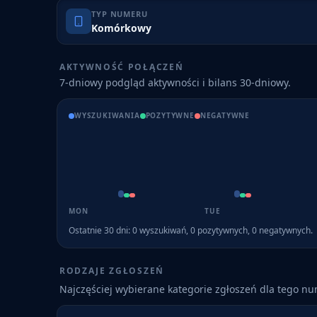
TYP NUMERU
Komórkowy
AKTYWNOŚĆ POŁĄCZEŃ
7-dniowy podgląd aktywności i bilans 30-dniowy.
WYSZUKIWANIA
POZYTYWNE
NEGATYWNE
MON
TUE
Ostatnie 30 dni:
0
wyszukiwań,
0
pozytywnych,
0
negatywnych.
RODZAJE ZGŁOSZEŃ
Najczęściej wybierane kategorie zgłoszeń dla tego n