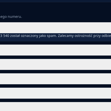
anego numeru.
3 540 został oznaczony jako spam. Zalecamy ostrożność przy odbi