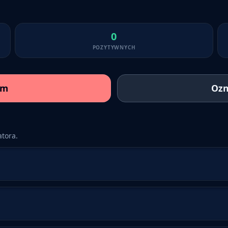
0
POZYTYWNYCH
am
Ozn
tora.