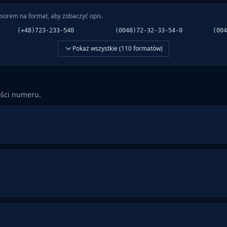
sorem na format, aby zobaczyć opis.
(+48)723-233-540
(0048)72-32-33-54-0
(004
Pokaż wszystkie (
110
formatów)
ości numeru.