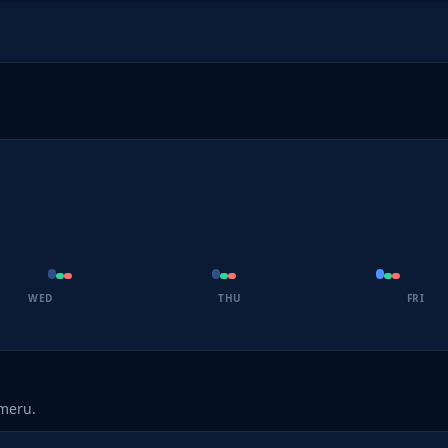
WED
THU
FRI
umeru.