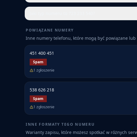
Jaki typ numeru to 723 233 540?
POWIĄZANE NUMERY
Inne numery telefonu, które mogą być powiązane lub 
451 400 451
Spam
1
zgłoszenie
538 626 218
Spam
1
zgłoszenie
INNE FORMATY TEGO NUMERU
Warianty zapisu, które możesz spotkać w różnych ser