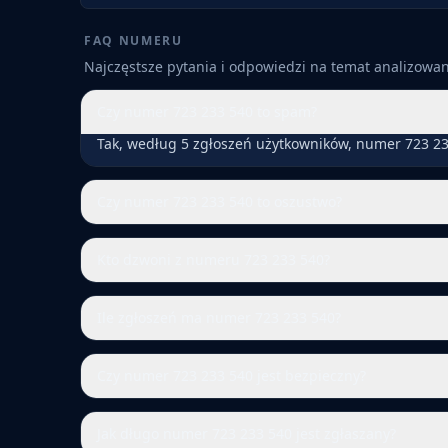
FAQ NUMERU
Najczęstsze pytania i odpowiedzi na temat analizow
Czy numer 723 233 540 to spam?
Tak, według 5 zgłoszeń użytkowników, numer 723 23
Czy numer 723 233 540 to oszustwo?
Kto dzwoni z numeru 723 233 540?
Ile zgłoszeń ma numer 723 233 540?
Czy numer 723 233 540 jest bezpieczny?
Jak długo numer 723 233 540 jest zgłaszany?