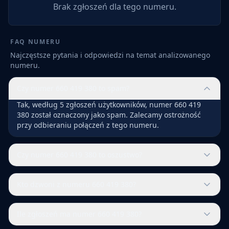
Brak zgłoszeń dla tego numeru.
FAQ NUMERU
Najczęstsze pytania i odpowiedzi na temat analizowanego
numeru.
Czy numer 660 419 380 to spam?
Tak, według 5 zgłoszeń użytkowników, numer 660 419
380 został oznaczony jako spam. Zalecamy ostrożność
przy odbieraniu połączeń z tego numeru.
Czy numer 660 419 380 to oszustwo?
Kto dzwoni z numeru 660 419 380?
Ile zgłoszeń ma numer 660 419 380?