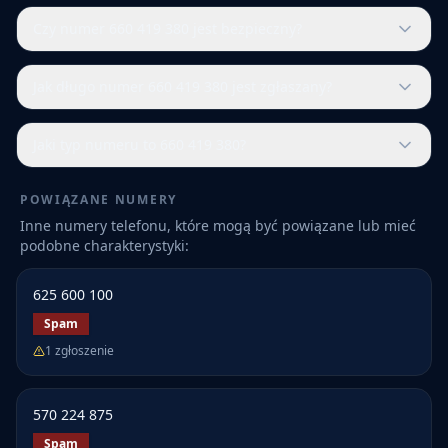
Czy numer 660 419 380 jest bezpieczny?
Jak długo numer 660 419 380 jest zgłaszany?
Jaki typ numeru to 660 419 380?
POWIĄZANE NUMERY
Inne numery telefonu, które mogą być powiązane lub mieć
podobne charakterystyki:
625 600 100
Spam
1
zgłoszenie
570 224 875
Spam