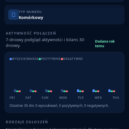
TYP NUMERU
Komórkowy
AKTYWNOŚĆ POŁĄCZEŃ
7-dniowy podgląd aktywności i bilans 30-
Dodano rok
dniowy.
temu
WYSZUKIWANIA
POZYTYWNE
NEGATYWNE
FRI
SAT
SUN
MON
TUE
WED
THU
Ostatnie 30 dni:
0
wyszukiwań,
0
pozytywnych,
0
negatywnych.
RODZAJE ZGŁOSZEŃ