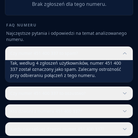
Brak zgłoszeń dla tego numeru.
FAQ NUMERU
Najczęstsze pytania i odpowiedzi na temat analizowanego
numeru.
Czy numer 451 400 337 to spam?
Tak, według 4 zgłoszeń użytkowników, numer 451 400
337 został oznaczony jako spam. Zalecamy ostrożność
przy odbieraniu połączeń z tego numeru.
Czy numer 451 400 337 to oszustwo?
Kto dzwoni z numeru 451 400 337?
Kiedy najczęściej dzwoni numer 451 400 337?