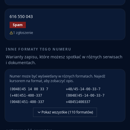
616 550 043
Spam
1
zgłoszenie
INNE FORMATY TEGO NUMERU
Warianty zapisu, które możesz spotkać w różnych serwisach
i dokumentach.
Numer może być wyświetlany w różnych formatach. Najedź
kursorem na format, aby zobaczyć opis.
(0048)45 14 00 33 7
+48/45-14-00-33-7
(+48)451-400-337
(0048)45-14-00-33-7
(0048)451-400-337
+48451400337
Pokaż wszystkie (
110
formatów)