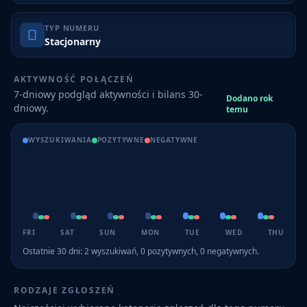
TYP NUMERU
Stacjonarny
AKTYWNOŚĆ POŁĄCZEŃ
7-dniowy podgląd aktywności i bilans 30-
Dodano rok
dniowy.
temu
WYSZUKIWANIA
POZYTYWNE
NEGATYWNE
FRI
SAT
SUN
MON
TUE
WED
THU
Ostatnie 30 dni:
2
wyszukiwań,
0
pozytywnych,
0
negatywnych.
RODZAJE ZGŁOSZEŃ