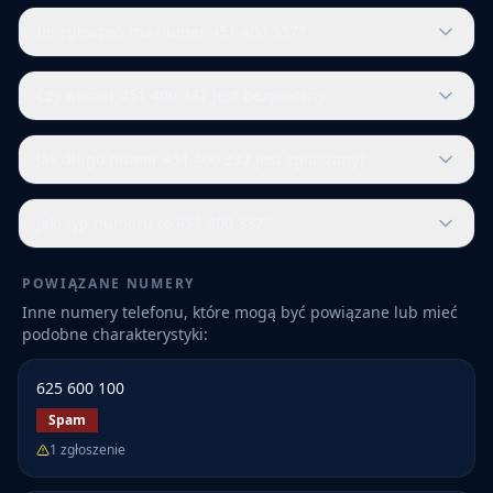
Ile zgłoszeń ma numer 451 400 337?
Czy numer 451 400 337 jest bezpieczny?
Jak długo numer 451 400 337 jest zgłaszany?
Jaki typ numeru to 451 400 337?
POWIĄZANE NUMERY
Inne numery telefonu, które mogą być powiązane lub mieć
podobne charakterystyki:
625 600 100
Spam
1
zgłoszenie