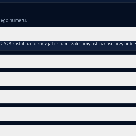
anego numeru.
2 523 został oznaczony jako spam. Zalecamy ostrożność przy odbi