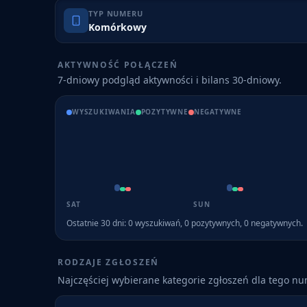
TYP NUMERU
Komórkowy
AKTYWNOŚĆ POŁĄCZEŃ
7-dniowy podgląd aktywności i bilans 30-dniowy.
WYSZUKIWANIA
POZYTYWNE
NEGATYWNE
SAT
SUN
Ostatnie 30 dni:
0
wyszukiwań,
0
pozytywnych,
0
negatywnych.
RODZAJE ZGŁOSZEŃ
Najczęściej wybierane kategorie zgłoszeń dla tego n