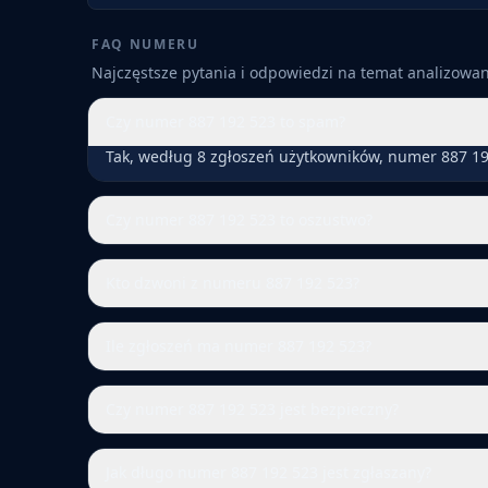
FAQ NUMERU
Najczęstsze pytania i odpowiedzi na temat analizow
Czy numer 887 192 523 to spam?
Tak, według 8 zgłoszeń użytkowników, numer 887 19
Czy numer 887 192 523 to oszustwo?
Kto dzwoni z numeru 887 192 523?
Ile zgłoszeń ma numer 887 192 523?
Czy numer 887 192 523 jest bezpieczny?
Jak długo numer 887 192 523 jest zgłaszany?