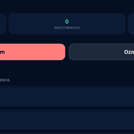
0
POZYTYWNYCH
am
Ozn
tora.