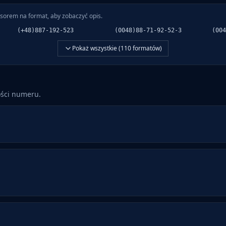
sorem na format, aby zobaczyć opis.
(+48)887-192-523
(0048)88-71-92-52-3
(004
Pokaż wszystkie (
110
formatów)
ości numeru.