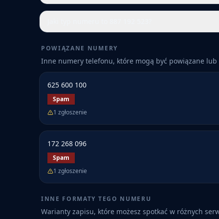
Jaki typ numeru to 887 192 523?
POWIĄZANE NUMERY
Inne numery telefonu, które mogą być powiązane lub 
625 600 100
Spam
1
zgłoszenie
172 268 096
Spam
1
zgłoszenie
INNE FORMATY TEGO NUMERU
Warianty zapisu, które możesz spotkać w różnych ser