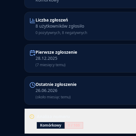
Liczba zgłoszeń
8 użytkowników zgłosiło
0 pozytywnych, 8 negatywnych
Pierwsze zgłoszenie
28.12.2025
(7 miesięcy temu)
Ostatnie zgłoszenie
26.06.2026
(około miesiąc temu)
Analiza numeru
Komórkowy
0
/ 100