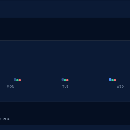
MON
TUE
WED
umeru.