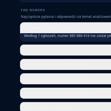
FAQ NUMERU
Najczęstsze pytania i odpowiedzi na temat analizow
Czy numer 885 886 616 to spam?
Według 1 zgłoszeń, numer 885 886 616 nie został j
Kto dzwoni z numeru 885 886 616?
Ile zgłoszeń ma numer 885 886 616?
Czy numer 885 886 616 jest bezpieczny?
Jak długo numer 885 886 616 jest zgłaszany?
Jaki typ numeru to 885 886 616?