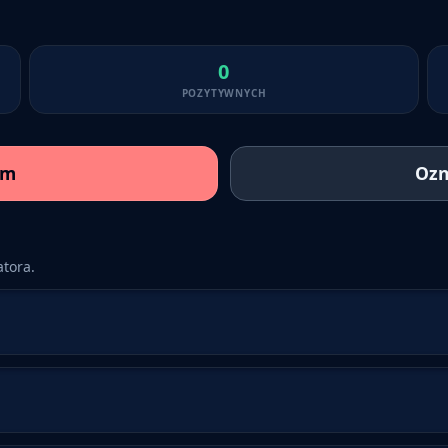
0
POZYTYWNYCH
am
Ozn
tora.