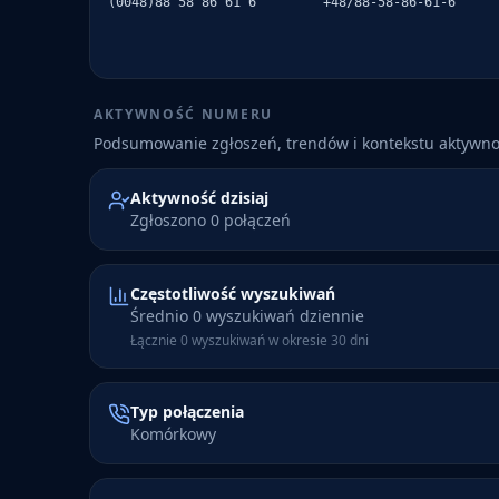
(0048)88 58 86 61 6
+48/88-58-86-61-6
AKTYWNOŚĆ NUMERU
Podsumowanie zgłoszeń, trendów i kontekstu aktywn
Aktywność dzisiaj
Zgłoszono 0 połączeń
Częstotliwość wyszukiwań
Średnio 0 wyszukiwań dziennie
Łącznie 0 wyszukiwań w okresie 30 dni
Typ połączenia
Komórkowy