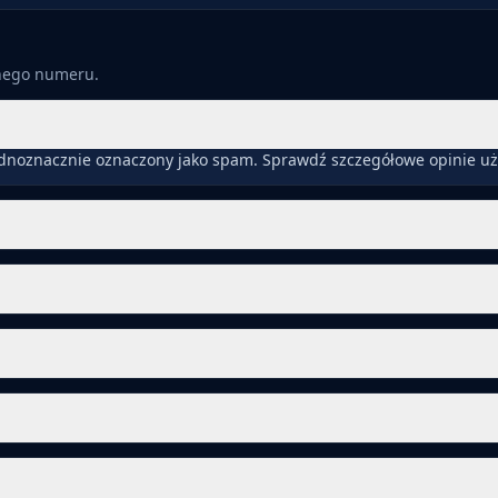
anego numeru.
ednoznacznie oznaczony jako spam. Sprawdź szczegółowe opinie uż