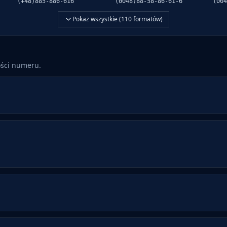
(+48)885-886-616
(0048)88-58-86-61-6
(004
Pokaż wszystkie (
110
formatów)
ości numeru.