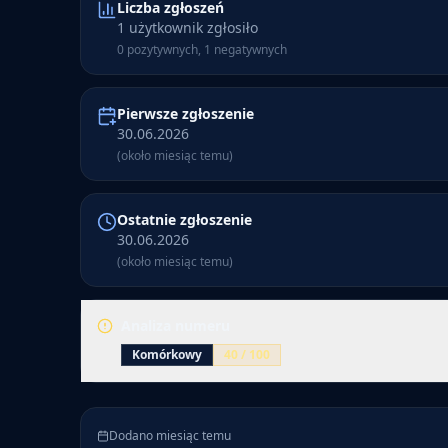
Liczba zgłoszeń
1 użytkownik zgłosiło
0 pozytywnych, 1 negatywnych
Pierwsze zgłoszenie
30.06.2026
(około miesiąc temu)
Ostatnie zgłoszenie
30.06.2026
(około miesiąc temu)
Analiza numeru
Komórkowy
40
/ 100
Numer 885 886 616 ma 1 zgłoszenie. Numer jest ozn
Pierwsze zgłoszenie dodano około miesiąc temu, a o
Dodano miesiąc temu