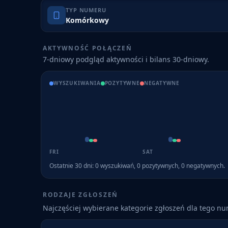
TYP NUMERU
Komórkowy
AKTYWNOŚĆ POŁĄCZEŃ
7-dniowy podgląd aktywności i bilans 30-dniowy.
WYSZUKIWANIA
POZYTYWNE
NEGATYWNE
FRI
SAT
Ostatnie 30 dni:
0
wyszukiwań,
0
pozytywnych,
0
negatywnych.
RODZAJE ZGŁOSZEŃ
Najczęściej wybierane kategorie zgłoszeń dla tego n