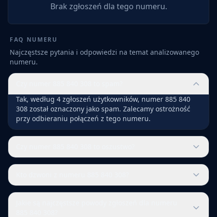
Brak zgłoszeń dla tego numeru.
FAQ NUMERU
Najczęstsze pytania i odpowiedzi na temat analizowanego
numeru.
Czy numer 885 840 308 to spam?
Tak, według 4 zgłoszeń użytkowników, numer 885 840
308 został oznaczony jako spam. Zalecamy ostrożność
przy odbieraniu połączeń z tego numeru.
Czy numer 885 840 308 to oszustwo?
Kto dzwoni z numeru 885 840 308?
Jakie są najczęstsze powody zgłoszeń dla numeru
885 840 308?