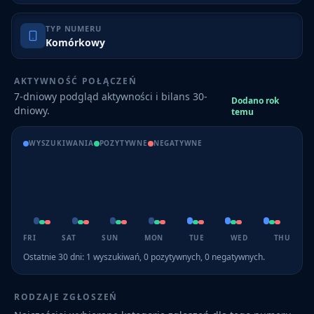
TYP NUMERU
Komórkowy
AKTYWNOŚĆ POŁĄCZEŃ
7-dniowy podgląd aktywności i bilans 30-
Dodano rok
dniowy.
temu
WYSZUKIWANIA
POZYTYWNE
NEGATYWNE
FRI
SAT
SUN
MON
TUE
WED
THU
Ostatnie 30 dni:
1
wyszukiwań,
0
pozytywnych,
0
negatywnych.
RODZAJE ZGŁOSZEŃ