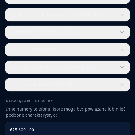
Kiedy najczęściej dzwoni numer 885 840 308?
Ile zgłoszeń ma numer 885 840 308?
Czy numer 885 840 308 jest bezpieczny?
Jak długo numer 885 840 308 jest zgłaszany?
Jaki typ numeru to 885 840 308?
POWIĄZANE NUMERY
Inne numery telefonu, które mogą być powiązane lub mieć
podobne charakterystyki:
625 600 100