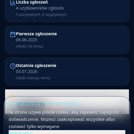
Liczba zgłoszeń
4 użytkowników zgłosiło
0 pozytywnych, 4 negatywnych
Pierwsze zgłoszenie
06.06.2025
(około rok temu)
Ostatnie zgłoszenie
03.07.2026
(około miesiąc temu)
Analiza numeru
USTAWIENIA PRYWATNOŚCI
Komórkowy
10
/ 100
Sobota
Ta strona używa plików cookie, aby zapewnić najlepsze
Numer 885 840 308 ma 4 zgłoszenia. Numer jest
doświadczenie. Możesz zaakceptować wszystkie albo
oznaczony jako komórkowy. Najczęściej zgłaszany powód
zostawić tylko wymagane.
to oszustwo. Oceny użytkowników są głównie negatywne
Dodano rok temu
Więcej opcji