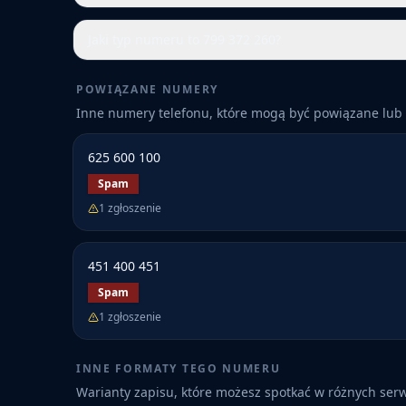
Jaki typ numeru to 799 372 260?
POWIĄZANE NUMERY
Inne numery telefonu, które mogą być powiązane lub 
625 600 100
Spam
1
zgłoszenie
451 400 451
Spam
1
zgłoszenie
INNE FORMATY TEGO NUMERU
Warianty zapisu, które możesz spotkać w różnych ser