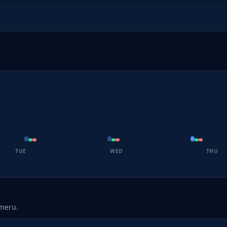
TUE
WED
THU
umeru.