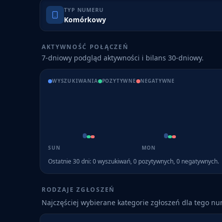
TYP NUMERU
Komórkowy
AKTYWNOŚĆ POŁĄCZEŃ
7-dniowy podgląd aktywności i bilans 30-dniowy.
WYSZUKIWANIA
POZYTYWNE
NEGATYWNE
SUN
MON
Ostatnie 30 dni:
0
wyszukiwań,
0
pozytywnych,
0
negatywnych.
RODZAJE ZGŁOSZEŃ
Najczęściej wybierane kategorie zgłoszeń dla tego n