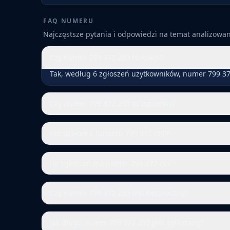
FAQ NUMERU
Najczęstsze pytania i odpowiedzi na temat analizow
Czy numer 799 372 260 to spam?
Tak, według 6 zgłoszeń użytkowników, numer 799 37
Czy numer 799 372 260 to oszustwo?
Kto dzwoni z numeru 799 372 260?
Ile zgłoszeń ma numer 799 372 260?
Czy numer 799 372 260 jest bezpieczny?
Jak długo numer 799 372 260 jest zgłaszany?