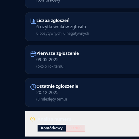
Liczba zgłoszeń
6 użytkowników zgłosiło
0 pozytywnych, 6 negatywnych
Pierwsze zgłoszenie
09.05.2025
(około rok temu)
Ostatnie zgłoszenie
20.12.2025
(8 miesięcy temu)
Analiza numeru
Komórkowy
0
/ 100