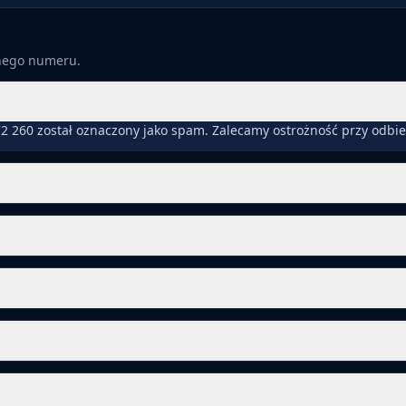
anego numeru.
2 260 został oznaczony jako spam. Zalecamy ostrożność przy odbi