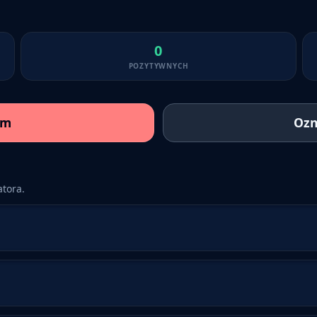
0
POZYTYWNYCH
am
Ozn
tora.