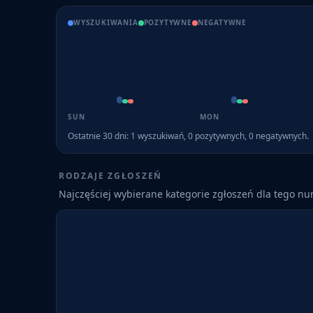
WYSZUKIWANIA
POZYTYWNE
NEGATYWNE
SUN
MON
Ostatnie 30 dni:
1
wyszukiwań,
0
pozytywnych,
0
negatywnych.
RODZAJE ZGŁOSZEŃ
Najczęściej wybierane kategorie zgłoszeń dla tego n