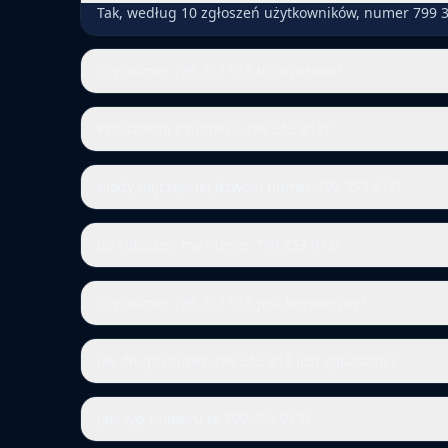
Tak, według 10 zgłoszeń użytkowników, numer 799 3
Czy numer 799 353 913 to oszustwo?
Kto dzwoni z numeru 799 353 913?
Kiedy najczęściej dzwoni numer 799 353 913?
Ile zgłoszeń ma numer 799 353 913?
Czy numer 799 353 913 jest bezpieczny?
Jak długo numer 799 353 913 jest zgłaszany?
Jaki typ numeru to 799 353 913?