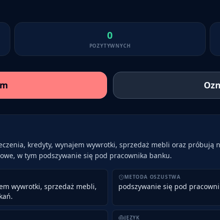
0
POZYTYWNYCH
am
Ozn
eczenia, kredyty, wynajem wywrotki, sprzedaż mebli oraz próbują 
sowe, w tym podszywanie się pod pracownika banku.
METODA OSZUSTWA
em wywrotki, sprzedaż mebli,
podszywanie się pod pracowni
kań.
JĘZYK