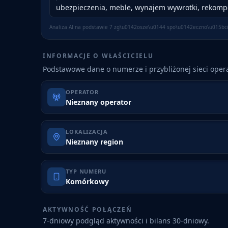
ubezpieczenia, meble, wynajem wywrotki, rekomp
Analiza AI na podstawie
7
zg\u0142osze\u0144 spo\u0142eczno\u015bc
INFORMACJE O WŁAŚCICIELU
Podstawowe dane o numerze i przybliżonej sieci opera
OPERATOR
Nieznany operator
LOKALIZACJA
Nieznany region
TYP NUMERU
Komórkowy
AKTYWNOŚĆ POŁĄCZEŃ
7-dniowy podgląd aktywności i bilans 30-dniowy.