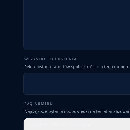
WSZYSTKIE ZGŁOSZENIA
Pełna historia raportów społeczności dla tego numeru
FAQ NUMERU
Najczęstsze pytania i odpowiedzi na temat analizow
Czy numer 799 353 913 to spam?