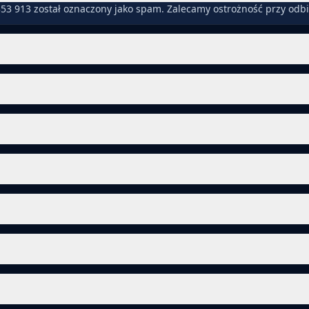
53 913 został oznaczony jako spam. Zalecamy ostrożność przy odb