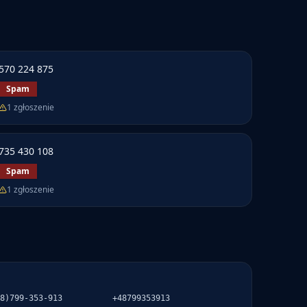
570 224 875
Spam
1
zgłoszenie
735 430 108
Spam
1
zgłoszenie
8)799-353-913
+48799353913