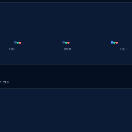
TUE
WED
THU
umeru.