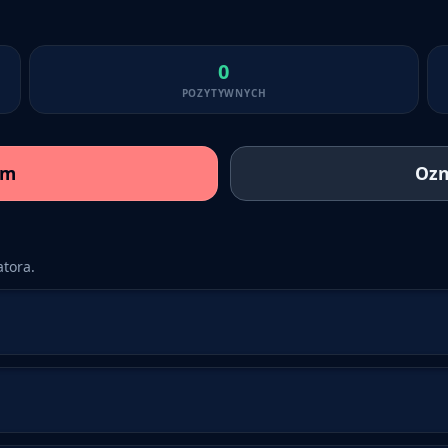
0
POZYTYWNYCH
am
Ozn
tora.