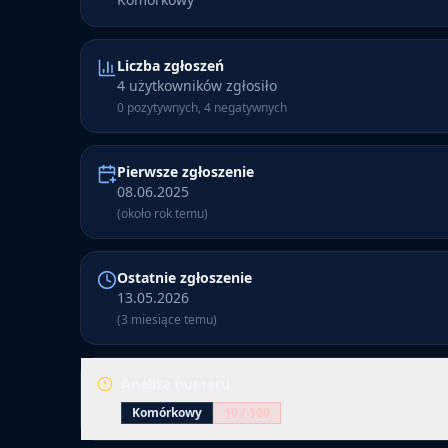
Liczba zgłoszeń
4 użytkowników zgłosiło
0 pozytywnych, 4 negatywnych
Pierwsze zgłoszenie
08.06.2025
(około rok temu)
Ostatnie zgłoszenie
13.05.2026
(3 miesiące temu)
Analiza numeru
Komórkowy
10
/ 100