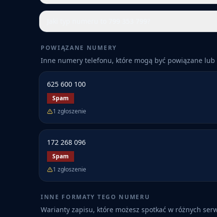
Jaki typ numeru to 799 353 799?
POWIĄZANE NUMERY
Inne numery telefonu, które mogą być powiązane lub 
625 600 100
Spam
1
zgłoszenie
172 268 096
Spam
1
zgłoszenie
INNE FORMATY TEGO NUMERU
Warianty zapisu, które możesz spotkać w różnych ser