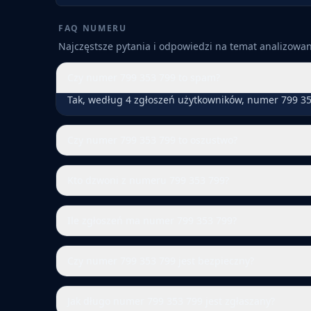
FAQ NUMERU
Najczęstsze pytania i odpowiedzi na temat analizow
Czy numer 799 353 799 to spam?
Tak, według 4 zgłoszeń użytkowników, numer 799 35
Czy numer 799 353 799 to oszustwo?
Kto dzwoni z numeru 799 353 799?
Ile zgłoszeń ma numer 799 353 799?
Czy numer 799 353 799 jest bezpieczny?
Jak długo numer 799 353 799 jest zgłaszany?