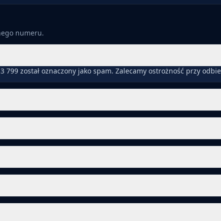
anego numeru.
3 799 został oznaczony jako spam. Zalecamy ostrożność przy odbi