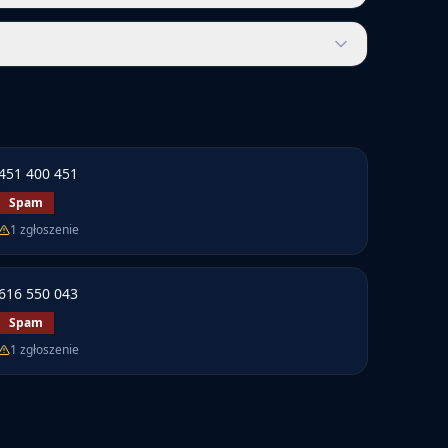
451 400 451
Spam
1
zgłoszenie
616 550 043
Spam
1
zgłoszenie