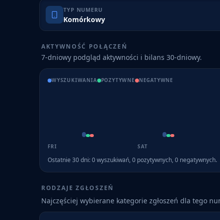
TYP NUMERU
Komórkowy
AKTYWNOŚĆ POŁĄCZEŃ
7-dniowy podgląd aktywności i bilans 30-dniowy.
WYSZUKIWANIA
POZYTYWNE
NEGATYWNE
FRI
SAT
Ostatnie 30 dni:
0
wyszukiwań,
0
pozytywnych,
0
negatywnych.
RODZAJE ZGŁOSZEŃ
Najczęściej wybierane kategorie zgłoszeń dla tego n