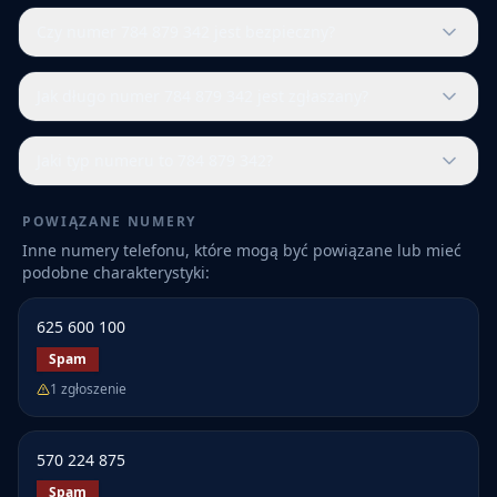
Czy numer 784 879 342 jest bezpieczny?
Jak długo numer 784 879 342 jest zgłaszany?
Jaki typ numeru to 784 879 342?
POWIĄZANE NUMERY
Inne numery telefonu, które mogą być powiązane lub mieć
podobne charakterystyki:
625 600 100
Spam
1
zgłoszenie
570 224 875
Spam