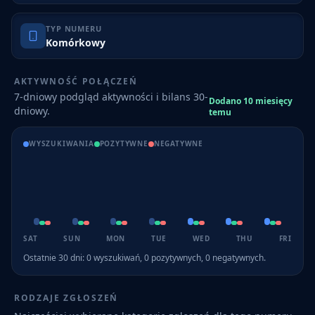
TYP NUMERU
Komórkowy
AKTYWNOŚĆ POŁĄCZEŃ
7-dniowy podgląd aktywności i bilans 30-
Dodano 10 miesięcy
dniowy.
temu
WYSZUKIWANIA
POZYTYWNE
NEGATYWNE
SAT
SUN
MON
TUE
WED
THU
FRI
Ostatnie 30 dni:
0
wyszukiwań,
0
pozytywnych,
0
negatywnych.
RODZAJE ZGŁOSZEŃ