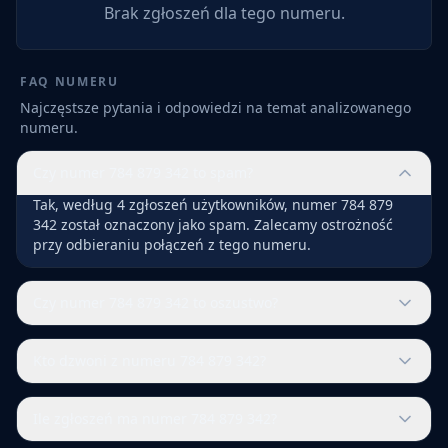
Brak zgłoszeń dla tego numeru.
FAQ NUMERU
Najczęstsze pytania i odpowiedzi na temat analizowanego
numeru.
Czy numer 784 879 342 to spam?
Tak, według 4 zgłoszeń użytkowników, numer 784 879
342 został oznaczony jako spam. Zalecamy ostrożność
przy odbieraniu połączeń z tego numeru.
Czy numer 784 879 342 to oszustwo?
Kto dzwoni z numeru 784 879 342?
Ile zgłoszeń ma numer 784 879 342?