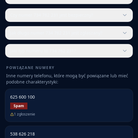
Czy numer 734 762 231 jest bezpieczny?
Jak długo numer 734 762 231 jest zgłaszany?
Jaki typ numeru to 734 762 231?
POWIĄZANE NUMERY
Inne numery telefonu, które mogą być powiązane lub mieć
podobne charakterystyki:
625 600 100
Spam
1
zgłoszenie
538 626 218