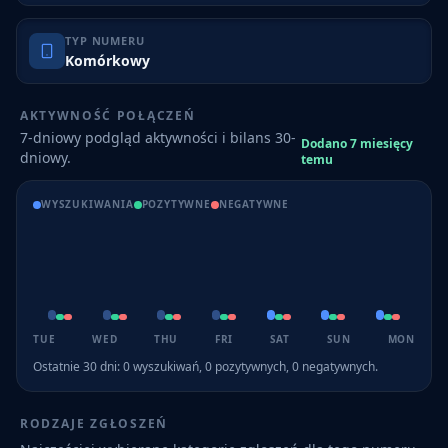
TYP NUMERU
Komórkowy
AKTYWNOŚĆ POŁĄCZEŃ
7-dniowy podgląd aktywności i bilans 30-
Dodano 7 miesięcy
dniowy.
temu
WYSZUKIWANIA
POZYTYWNE
NEGATYWNE
TUE
WED
THU
FRI
SAT
SUN
MON
Ostatnie 30 dni:
0
wyszukiwań,
0
pozytywnych,
0
negatywnych.
RODZAJE ZGŁOSZEŃ