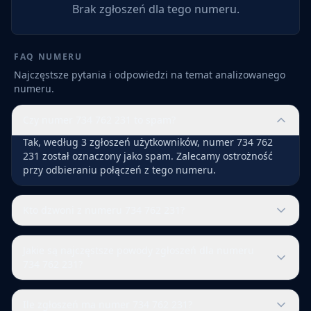
Brak zgłoszeń dla tego numeru.
FAQ NUMERU
Najczęstsze pytania i odpowiedzi na temat analizowanego
numeru.
Czy numer 734 762 231 to spam?
Tak, według 3 zgłoszeń użytkowników, numer 734 762
231 został oznaczony jako spam. Zalecamy ostrożność
przy odbieraniu połączeń z tego numeru.
Kto dzwoni z numeru 734 762 231?
Jakie są najczęstsze powody zgłoszeń dla numeru
734 762 231?
Ile zgłoszeń ma numer 734 762 231?