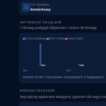
TYP NUMERU
Komórkowy
AKTYWNOŚĆ POŁĄCZEŃ
7-dniowy podgląd aktywności i bilans 30-dniowy.
WYSZUKIWANIA
POZYTYWNE
NEGATYWNE
FRI
SAT
Ostatnie 30 dni:
1
wyszukiwań,
0
pozytywnych,
0
negatywnych.
RODZAJE ZGŁOSZEŃ
Najczęściej wybierane kategorie zgłoszeń dla tego n