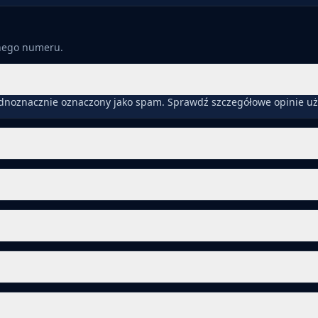
anego numeru.
ednoznacznie oznaczony jako spam. Sprawdź szczegółowe opinie uż