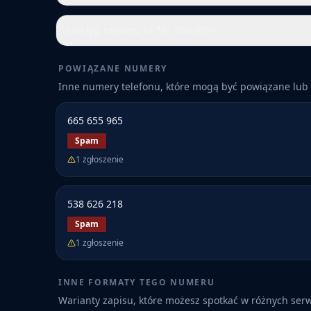
Jaki typ numeru to 731 030 059?
POWIĄZANE NUMERY
Inne numery telefonu, które mogą być powiązane lub 
665 655 965
Spam
1
zgłoszenie
538 626 218
Spam
1
zgłoszenie
INNE FORMATY TEGO NUMERU
Warianty zapisu, które możesz spotkać w różnych ser