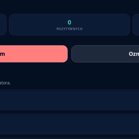
0
POZYTYWNYCH
am
Ozn
tora.