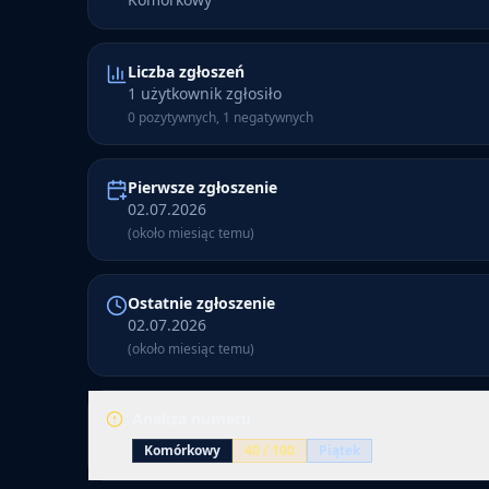
Liczba zgłoszeń
1 użytkownik zgłosiło
0 pozytywnych, 1 negatywnych
Pierwsze zgłoszenie
02.07.2026
(około miesiąc temu)
Ostatnie zgłoszenie
02.07.2026
(około miesiąc temu)
Analiza numeru
Komórkowy
40
/ 100
Piątek