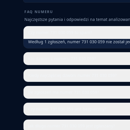
FAQ NUMERU
Najczęstsze pytania i odpowiedzi na temat analizow
Czy numer 731 030 059 to spam?
Według 1 zgłoszeń, numer 731 030 059 nie został j
Kto dzwoni z numeru 731 030 059?
Kiedy najczęściej dzwoni numer 731 030 059?
Ile zgłoszeń ma numer 731 030 059?
Czy numer 731 030 059 jest bezpieczny?
Jak długo numer 731 030 059 jest zgłaszany?