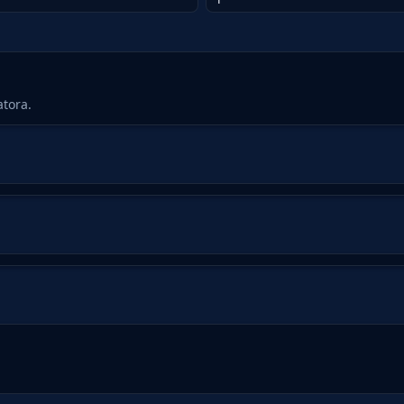
i
tora.