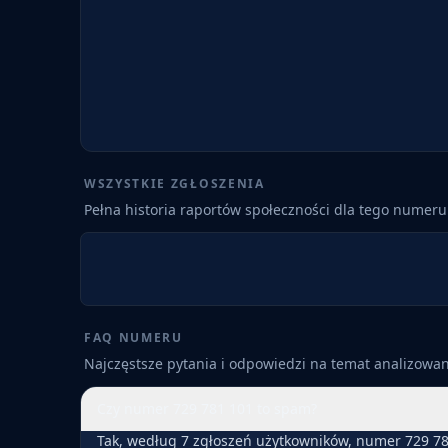
WSZYSTKIE ZGŁOSZENIA
Pełna historia raportów społeczności dla tego numeru
FAQ NUMERU
Najczęstsze pytania i odpowiedzi na temat analizow
Czy numer 729 781 101 to spam?
Tak, według 7 zgłoszeń użytkowników, numer 729 78