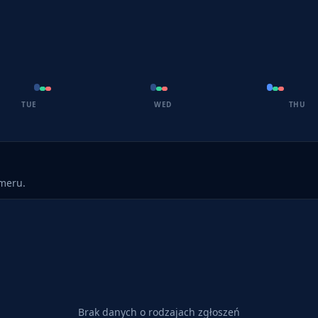
TUE
WED
THU
umeru.
Brak danych o rodzajach zgłoszeń