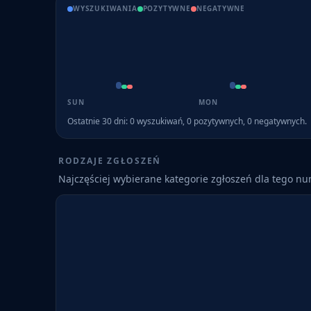
WYSZUKIWANIA
POZYTYWNE
NEGATYWNE
SUN
MON
Ostatnie 30 dni:
0
wyszukiwań,
0
pozytywnych,
0
negatywnych.
RODZAJE ZGŁOSZEŃ
Najczęściej wybierane kategorie zgłoszeń dla tego n