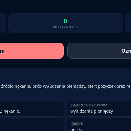
0
POZYTYWNYCH
am
Ozn
źródło nękania, prób wyłudzenia pieniędzy, ofert pożyczek oraz re
METODA OSZUSTWA
y, nękanie.
wyłudzanie pieniędzy
JĘZYK
polski