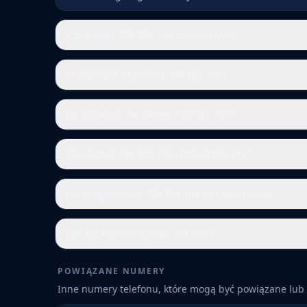
Czy numer 729 781 101 to oszustwo?
Kto dzwoni z numeru 729 781 101?
Ile zgłoszeń ma numer 729 781 101?
Czy numer 729 781 101 jest bezpieczny?
Jak długo numer 729 781 101 jest zgłaszany?
Jaki typ numeru to 729 781 101?
POWIĄZANE NUMERY
Inne numery telefonu, które mogą być powiązane lub 