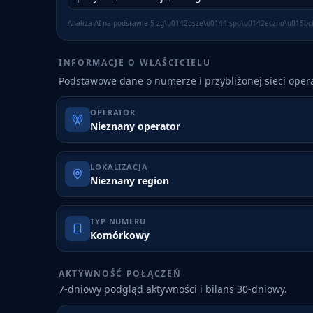
Analiza AI na podstawie
5
zg\u0142osze\u0144 spo\u0142eczno\u015bc
INFORMACJE O WŁAŚCICIELU
Podstawowe dane o numerze i przybliżonej sieci opera
OPERATOR
Nieznany operator
LOKALIZACJA
Nieznany region
TYP NUMERU
Komórkowy
AKTYWNOŚĆ POŁĄCZEŃ
7-dniowy podgląd aktywności i bilans 30-dniowy.