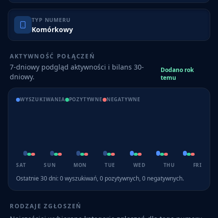
TYP NUMERU
Komórkowy
AKTYWNOŚĆ POŁĄCZEŃ
7-dniowy podgląd aktywności i bilans 30-
Dodano rok
dniowy.
temu
WYSZUKIWANIA
POZYTYWNE
NEGATYWNE
SAT
SUN
MON
TUE
WED
THU
FRI
Ostatnie 30 dni:
0
wyszukiwań,
0
pozytywnych,
0
negatywnych.
RODZAJE ZGŁOSZEŃ