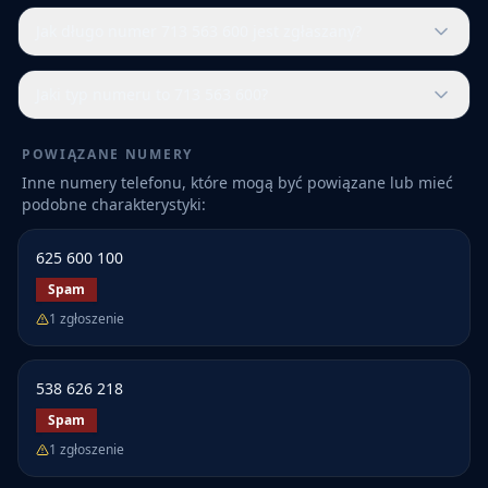
Jak długo numer 713 563 600 jest zgłaszany?
Jaki typ numeru to 713 563 600?
POWIĄZANE NUMERY
Inne numery telefonu, które mogą być powiązane lub mieć
podobne charakterystyki:
625 600 100
Spam
1
zgłoszenie
538 626 218
Spam
1
zgłoszenie