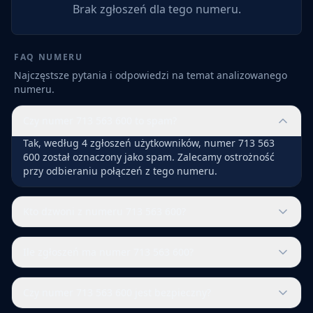
Brak zgłoszeń dla tego numeru.
FAQ NUMERU
Najczęstsze pytania i odpowiedzi na temat analizowanego
numeru.
Czy numer 713 563 600 to spam?
Tak, według 4 zgłoszeń użytkowników, numer 713 563
600 został oznaczony jako spam. Zalecamy ostrożność
przy odbieraniu połączeń z tego numeru.
Kto dzwoni z numeru 713 563 600?
Ile zgłoszeń ma numer 713 563 600?
Czy numer 713 563 600 jest bezpieczny?