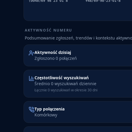
(0048)69 98 23 01 8
+48/69-98-23-01-8
AKTYWNOŚĆ NUMERU
Podsumowanie zgłoszeń, trendów i kontekstu aktywn
Aktywność dzisiaj
Zgłoszono 0 połączeń
Częstotliwość wyszukiwań
Średnio 0 wyszukiwań dziennie
Łącznie 0 wyszukiwań w okresie 30 dni
Typ połączenia
Komórkowy