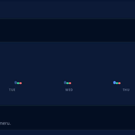
TUE
WED
THU
umeru.