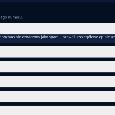
anego numeru.
ednoznacznie oznaczony jako spam. Sprawdź szczegółowe opinie uż