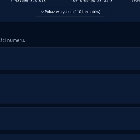
(+48)699-823-018
(0048)69-98-23-01-8
(004
Pokaż wszystkie (
110
formatów)
ości numeru.