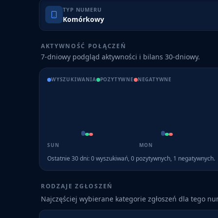
TYP NUMERU
Komórkowy
AKTYWNOŚĆ POŁĄCZEŃ
7-dniowy podgląd aktywności i bilans 30-dniowy.
WYSZUKIWANIA
POZYTYWNE
NEGATYWNE
SUN
MON
Ostatnie 30 dni:
0
wyszukiwań,
0
pozytywnych,
1
negatywnych.
RODZAJE ZGŁOSZEŃ
Najczęściej wybierane kategorie zgłoszeń dla tego n