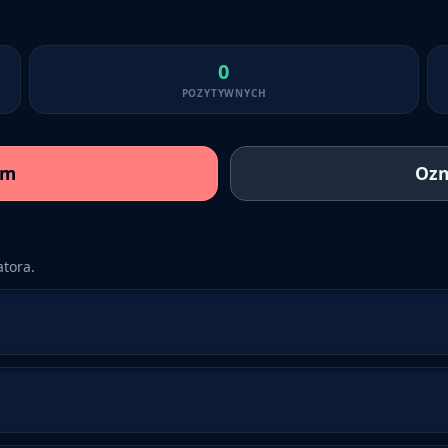
0
POZYTYWNYCH
am
Ozn
tora.