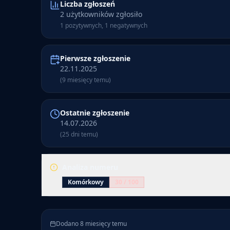
Liczba zgłoszeń
2 użytkowników zgłosiło
1 pozytywnych, 1 negatywnych
Pierwsze zgłoszenie
22.11.2025
(9 miesięcy temu)
Ostatnie zgłoszenie
14.07.2026
(25 dni temu)
Analiza numeru
Komórkowy
30
/ 100
Numer 699 823 018 ma 2 zgłoszenia. Numer jest ozn
(30/100). Pierwsze zgłoszenie dodano 9 miesięcy tem
Dodano 8 miesięcy temu