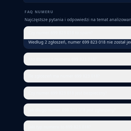
FAQ NUMERU
Najczęstsze pytania i odpowiedzi na temat analizow
Czy numer 699 823 018 to spam?
Według 2 zgłoszeń, numer 699 823 018 nie został j
Kto dzwoni z numeru 699 823 018?
Ile zgłoszeń ma numer 699 823 018?
Czy numer 699 823 018 jest bezpieczny?
Jak długo numer 699 823 018 jest zgłaszany?
Jaki typ numeru to 699 823 018?