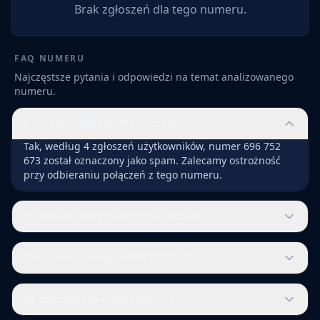
Brak zgłoszeń dla tego numeru.
FAQ NUMERU
Najczęstsze pytania i odpowiedzi na temat analizowanego
numeru.
Czy numer 696 752 673 to spam?
Tak, według 4 zgłoszeń użytkowników, numer 696 752
673 został oznaczony jako spam. Zalecamy ostrożność
przy odbieraniu połączeń z tego numeru.
Czy numer 696 752 673 to oszustwo?
Kto dzwoni z numeru 696 752 673?
Ile zgłoszeń ma numer 696 752 673?