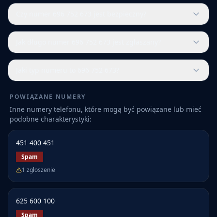
Czy numer 696 752 673 jest bezpieczny?
Jak długo numer 696 752 673 jest zgłaszany?
Jaki typ numeru to 696 752 673?
POWIĄZANE NUMERY
Inne numery telefonu, które mogą być powiązane lub mieć
podobne charakterystyki:
451 400 451
Spam
1
zgłoszenie
625 600 100
Spam