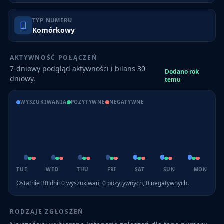
TYP NUMERU
Komórkowy
AKTYWNOŚĆ POŁĄCZEŃ
7-dniowy podgląd aktywności i bilans 30-
Dodano rok
dniowy.
temu
WYSZUKIWANIA
POZYTYWNE
NEGATYWNE
TUE
WED
THU
FRI
SAT
SUN
MON
Ostatnie 30 dni:
0
wyszukiwań,
0
pozytywnych,
0
negatywnych.
RODZAJE ZGŁOSZEŃ