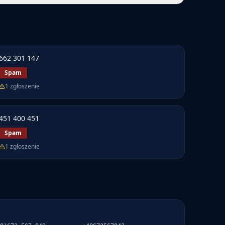
662 301 147
Spam
1
zgłoszenie
451 400 451
Spam
1
zgłoszenie