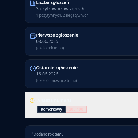
Liczba zgłoszeń
3 użytkowników zgłosiło
1 pozytywnych, 2 negatywnych
Pierwsze zgłoszenie
08.06.2025
(około rok temu)
Ostatnie zgłoszenie
16.06.2026
(około 2 miesiące temu)
Analiza numeru
Komórkowy
20
/ 100
Numer 673 567 042 ma 3 zgłoszenia. Numer jest ozn
(20/100). Pierwsze zgłoszenie dodano około rok temu
Dodano rok temu