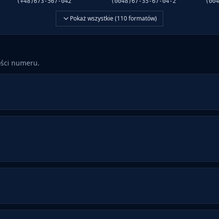
(+48)673-567-042
(0048)67-35-67-04-2
(004
Pokaż wszystkie (
110
formatów)
ości numeru.