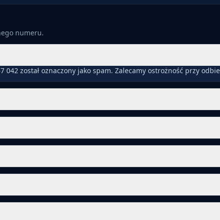
anego numeru.
7 042 został oznaczony jako spam. Zalecamy ostrożność przy odbi