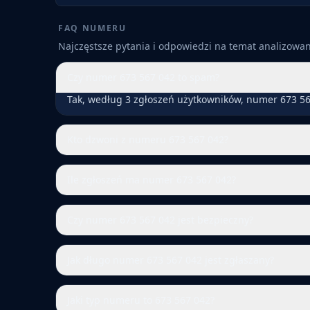
FAQ NUMERU
Najczęstsze pytania i odpowiedzi na temat analizow
Czy numer 673 567 042 to spam?
Tak, według 3 zgłoszeń użytkowników, numer 673 56
Kto dzwoni z numeru 673 567 042?
Ile zgłoszeń ma numer 673 567 042?
Czy numer 673 567 042 jest bezpieczny?
Jak długo numer 673 567 042 jest zgłaszany?
Jaki typ numeru to 673 567 042?