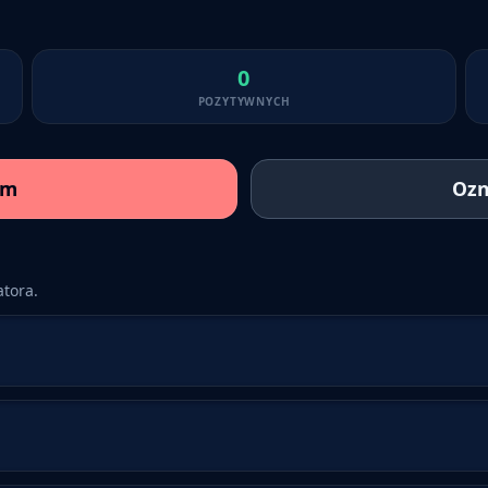
0
POZYTYWNYCH
am
Ozn
tora.