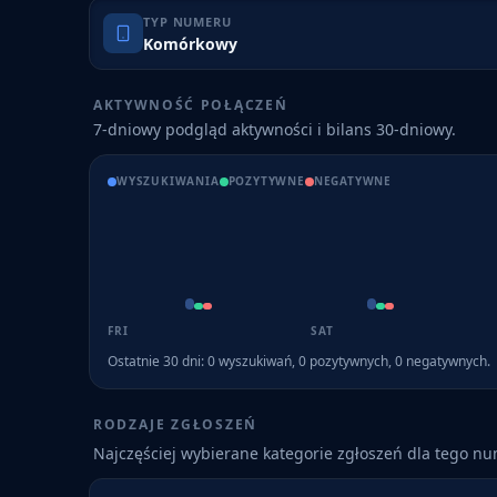
TYP NUMERU
Komórkowy
AKTYWNOŚĆ POŁĄCZEŃ
7-dniowy podgląd aktywności i bilans 30-dniowy.
WYSZUKIWANIA
POZYTYWNE
NEGATYWNE
FRI
SAT
Ostatnie 30 dni:
0
wyszukiwań,
0
pozytywnych,
0
negatywnych.
RODZAJE ZGŁOSZEŃ
Najczęściej wybierane kategorie zgłoszeń dla tego n