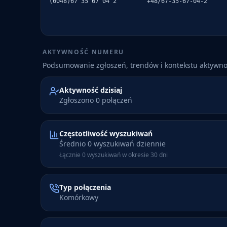
(0048)67 35 67 04 2
+48/67-35-67-04-2
AKTYWNOŚĆ NUMERU
Podsumowanie zgłoszeń, trendów i kontekstu aktywn
Aktywność dzisiaj
Zgłoszono 0 połączeń
Częstotliwość wyszukiwań
Średnio 0 wyszukiwań dziennie
Łącznie 0 wyszukiwań w okresie 30 dni
Typ połączenia
Komórkowy