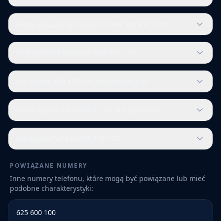
Kiedy najczęściej dzwoni numer 668 930 155?
Ile zgłoszeń ma numer 668 930 155?
Czy numer 668 930 155 jest bezpieczny?
Jak długo numer 668 930 155 jest zgłaszany?
Jaki typ numeru to 668 930 155?
POWIĄZANE NUMERY
Inne numery telefonu, które mogą być powiązane lub mieć
podobne charakterystyki:
625 600 100