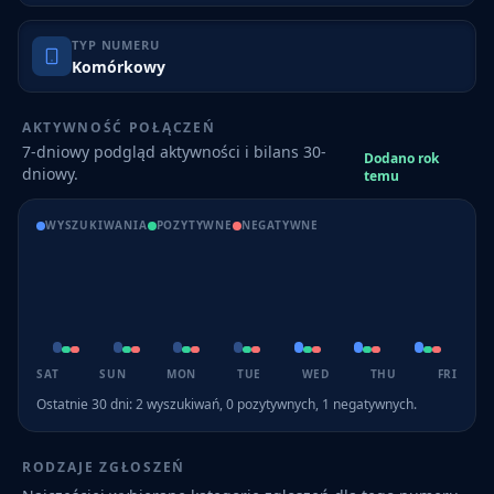
TYP NUMERU
Komórkowy
AKTYWNOŚĆ POŁĄCZEŃ
7-dniowy podgląd aktywności i bilans 30-
Dodano rok
dniowy.
temu
WYSZUKIWANIA
POZYTYWNE
NEGATYWNE
SAT
SUN
MON
TUE
WED
THU
FRI
Ostatnie 30 dni:
2
wyszukiwań,
0
pozytywnych,
1
negatywnych.
RODZAJE ZGŁOSZEŃ