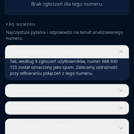
Brak zgłoszeń dla tego numeru.
FAQ NUMERU
Najczęstsze pytania i odpowiedzi na temat analizowanego
numeru.
Czy numer 668 930 155 to spam?
Tak, według 9 zgłoszeń użytkowników, numer 668 930
155 został oznaczony jako spam. Zalecamy ostrożność
przy odbieraniu połączeń z tego numeru.
Czy numer 668 930 155 to oszustwo?
Kto dzwoni z numeru 668 930 155?
Jakie są najczęstsze powody zgłoszeń dla numeru
668 930 155?