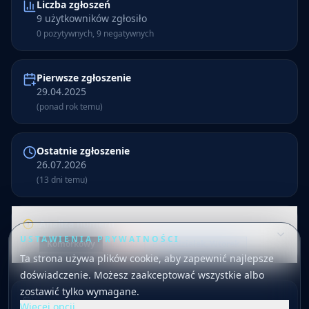
Liczba zgłoszeń
9 użytkowników zgłosiło
0 pozytywnych, 9 negatywnych
Pierwsze zgłoszenie
29.04.2025
(ponad rok temu)
Ostatnie zgłoszenie
26.07.2026
(13 dni temu)
Analiza numeru
USTAWIENIA PRYWATNOŚCI
Komórkowy
0
/ 100
Poniedziałek, Wtorek
Ta strona używa plików cookie, aby zapewnić najlepsze
Numer 668 930 155 ma 9 zgłoszeń. Numer jest
doświadczenie. Możesz zaakceptować wszystkie albo
oznaczony jako komórkowy. Najczęściej zgłaszany powód
zostawić tylko wymagane.
to oszustwo. Oceny użytkowników są głównie negatywne
Dodano rok temu
Więcej opcji