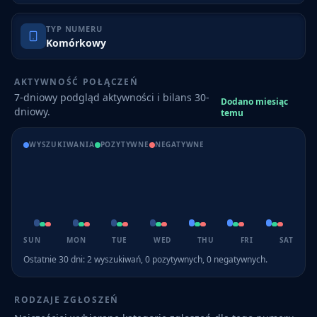
TYP NUMERU
Komórkowy
AKTYWNOŚĆ POŁĄCZEŃ
7-dniowy podgląd aktywności i bilans 30-
Dodano miesiąc
dniowy.
temu
WYSZUKIWANIA
POZYTYWNE
NEGATYWNE
SUN
MON
TUE
WED
THU
FRI
SAT
Ostatnie 30 dni:
2
wyszukiwań,
0
pozytywnych,
0
negatywnych.
RODZAJE ZGŁOSZEŃ