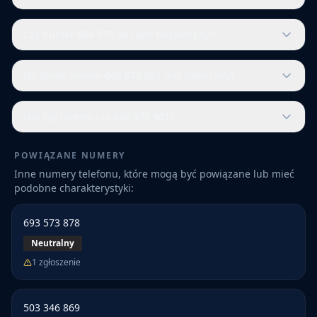
Czy numer 666 876 961 jest bezpieczny?
Jak długo numer 666 876 961 jest zgłaszany?
Jaki typ numeru to 666 876 961?
POWIĄZANE NUMERY
Inne numery telefonu, które mogą być powiązane lub mieć
podobne charakterystyki:
693 573 878
Neutralny
1
zgłoszenie
503 346 869