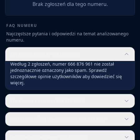
Brak zgłoszeń dla tego numeru.
FAQ NUMERU
Najczęstsze pytania i odpowiedzi na temat analizowanego
numeru.
Czy numer 666 876 961 to spam?
Według 2 zgłoszeń, numer 666 876 961 nie został
jednoznacznie oznaczony jako spam. Sprawdź
szczegółowe opinie użytkowników aby dowiedzieć się
więcej.
Kto dzwoni z numeru 666 876 961?
Kiedy najczęściej dzwoni numer 666 876 961?
Ile zgłoszeń ma numer 666 876 961?