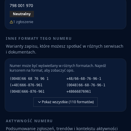
798 001 970
Neutralny
1
zgłoszenie
INNE FORMATY TEGO NUMERU
Warianty zapisu, które możesz spotkać w różnych serwisach
i dokumentach.
Numer może być wyświetlany w różnych formatach. Najedź
kursorem na format, aby zobaczyć opis.
(0048)66 68 76 96 1
+48/66-68-76-96-1
(+48)666-876-961
(0048)66-68-76-96-1
(0048)666-876-961
+48666876961
Pokaż wszystkie (
110
formatów)
AKTYWNOŚĆ NUMERU
Podsumowanie zgłoszeń, trendów i kontekstu aktywności