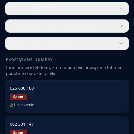
Czy numer 608 861 992 jest bezpieczny?
Jak długo numer 608 861 992 jest zgłaszany?
Jaki typ numeru to 608 861 992?
POWIĄZANE NUMERY
Inne numery telefonu, które mogą być powiązane lub mieć
podobne charakterystyki:
625 600 100
Spam
1
zgłoszenie
662 301 147
Spam