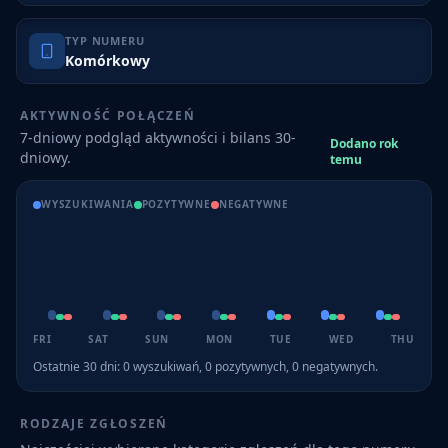
TYP NUMERU
Komórkowy
AKTYWNOŚĆ POŁĄCZEŃ
7-dniowy podgląd aktywności i bilans 30-
Dodano rok
dniowy.
temu
WYSZUKIWANIA
POZYTYWNE
NEGATYWNE
FRI
SAT
SUN
MON
TUE
WED
THU
Ostatnie 30 dni:
0
wyszukiwań,
0
pozytywnych,
0
negatywnych.
RODZAJE ZGŁOSZEŃ