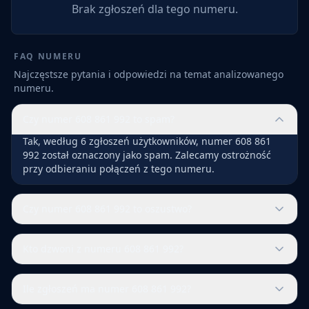
Brak zgłoszeń dla tego numeru.
FAQ NUMERU
Najczęstsze pytania i odpowiedzi na temat analizowanego
numeru.
Czy numer 608 861 992 to spam?
Tak, według 6 zgłoszeń użytkowników, numer 608 861
992 został oznaczony jako spam. Zalecamy ostrożność
przy odbieraniu połączeń z tego numeru.
Czy numer 608 861 992 to oszustwo?
Kto dzwoni z numeru 608 861 992?
Ile zgłoszeń ma numer 608 861 992?