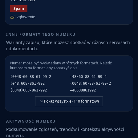
Spam
1
zgłoszenie
INNE FORMATY TEGO NUMERU
Warianty zapisu, które możesz spotkać w różnych serwisach
i dokumentach.
Numer może być wyświetlany w różnych formatach. Najedź
kursorem na format, aby zobaczyć opis.
(0048)60 88 61 99 2
+48/60-88-61-99-2
(+48)608-861-992
(0048)60-88-61-99-2
(0048)608-861-992
+48608861992
Pokaż wszystkie (
110
formatów)
AKTYWNOŚĆ NUMERU
Podsumowanie zgłoszeń, trendów i kontekstu aktywności
numeru.