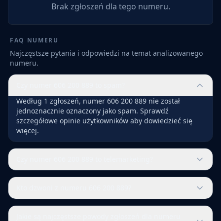
Brak zgłoszeń dla tego numeru.
FAQ NUMERU
Najczęstsze pytania i odpowiedzi na temat analizowanego
numeru.
Czy numer 606 200 889 to spam?
Według 1 zgłoszeń, numer 606 200 889 nie został
jednoznacznie oznaczony jako spam. Sprawdź
szczegółowe opinie użytkowników aby dowiedzieć się
więcej.
Czy numer 606 200 889 to telemarketing?
Kto dzwoni z numeru 606 200 889?
Jakie są najczęstsze powody zgłoszeń dla numeru