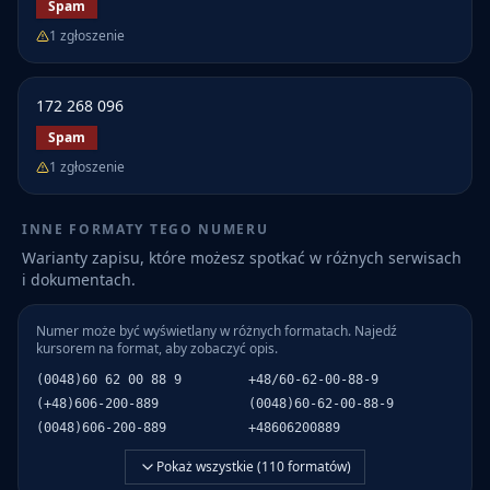
Spam
1
zgłoszenie
172 268 096
Spam
1
zgłoszenie
INNE FORMATY TEGO NUMERU
Warianty zapisu, które możesz spotkać w różnych serwisach
i dokumentach.
Numer może być wyświetlany w różnych formatach. Najedź
kursorem na format, aby zobaczyć opis.
(0048)60 62 00 88 9
+48/60-62-00-88-9
(+48)606-200-889
(0048)60-62-00-88-9
(0048)606-200-889
+48606200889
Pokaż wszystkie (
110
formatów)