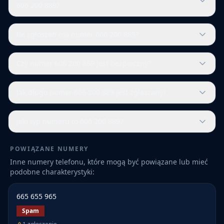
606 200 889?
Ile zgłoszeń ma numer 606 200 889?
Czy numer 606 200 889 jest bezpieczny?
Jak długo numer 606 200 889 jest zgłaszany?
Jaki typ numeru to 606 200 889?
POWIĄZANE NUMERY
Inne numery telefonu, które mogą być powiązane lub mieć
podobne charakterystyki:
665 655 965
Spam