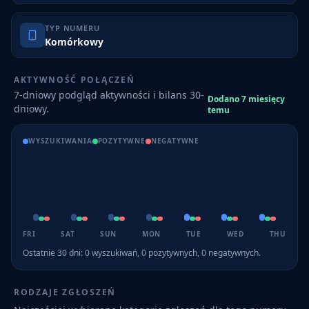
TYP NUMERU
Komórkowy
AKTYWNOŚĆ POŁĄCZEŃ
7-dniowy podgląd aktywności i bilans 30-
Dodano 7 miesięcy
dniowy.
temu
WYSZUKIWANIA
POZYTYWNE
NEGATYWNE
FRI
SAT
SUN
MON
TUE
WED
THU
Ostatnie 30 dni:
0
wyszukiwań,
0
pozytywnych,
0
negatywnych.
RODZAJE ZGŁOSZEŃ