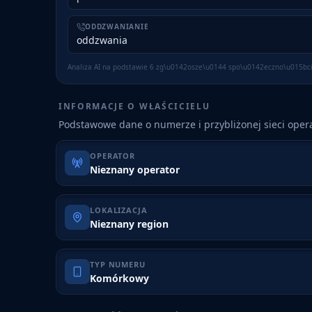
ODDZWANIANIE
oddzwania
Analiza AI na podstawie
6
zg\u0142osze\u0144 spo\u0142eczno\u015bc
INFORMACJE O WŁAŚCICIELU
Podstawowe dane o numerze i przybliżonej sieci opera
OPERATOR
Nieznany operator
LOKALIZACJA
Nieznany region
TYP NUMERU
Komórkowy