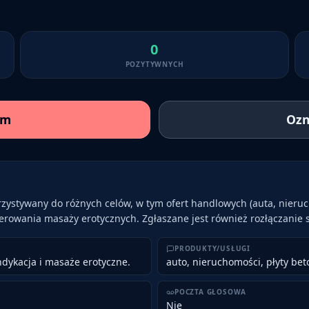
0
POZYTYWNYCH
am
Ozn
zystywany do różnych celów, w tym ofert handlowych (auta, nieruch
rowania masaży erotycznych. Zgłaszane jest również rozłączanie 
PRODUKTY/USŁUGI
ndykacja i masaże erotyczne.
auto, nieruchomości, płyty be
POCZTA GŁOSOWA
Nie