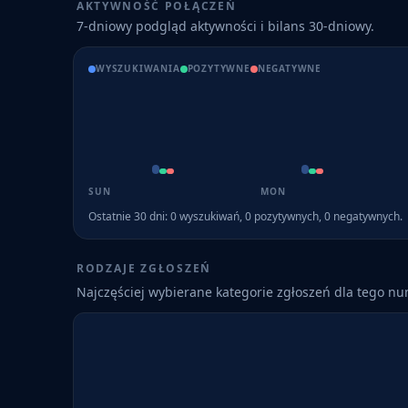
AKTYWNOŚĆ POŁĄCZEŃ
7-dniowy podgląd aktywności i bilans 30-dniowy.
WYSZUKIWANIA
POZYTYWNE
NEGATYWNE
SUN
MON
Ostatnie 30 dni:
0
wyszukiwań,
0
pozytywnych,
0
negatywnych.
RODZAJE ZGŁOSZEŃ
Najczęściej wybierane kategorie zgłoszeń dla tego n