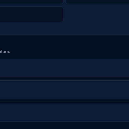
i
tora.