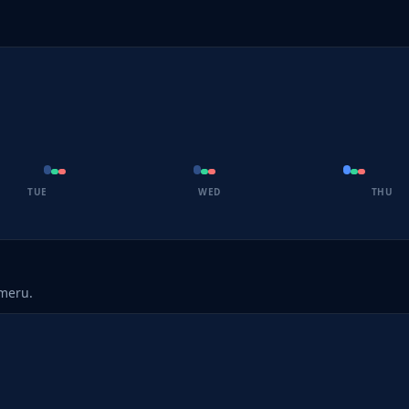
TUE
WED
THU
umeru.