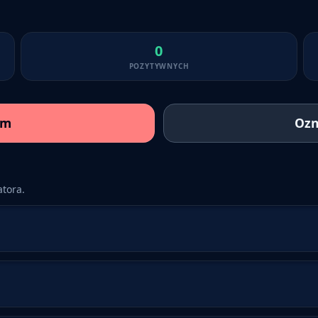
0
POZYTYWNYCH
am
Ozn
tora.