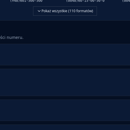
(+48)601-500-500
(0048)60-15-00-50-0
(004
Pokaż wszystkie (
110
formatów)
ości numeru.