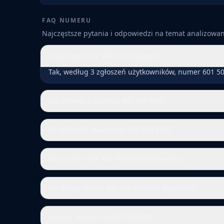
FAQ NUMERU
Najczęstsze pytania i odpowiedzi na temat analizow
Czy numer 601 500 500 to spam?
Tak, według 3 zgłoszeń użytkowników, numer 601 50
Kto dzwoni z numeru 601 500 500?
Ile zgłoszeń ma numer 601 500 500?
Czy numer 601 500 500 jest bezpieczny?
Jak długo numer 601 500 500 jest zgłaszany?
Jaki typ numeru to 601 500 500?