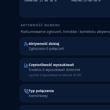
(0048)60 15 00 50 0
+48/60-15-00-50-0
AKTYWNOŚĆ NUMERU
Podsumowanie zgłoszeń, trendów i kontekstu aktywn
Aktywność dzisiaj
Zgłoszono 0 połączeń
Częstotliwość wyszukiwań
Średnio 0 wyszukiwań dziennie
Łącznie 0 wyszukiwań w okresie 30 dni
Typ połączenia
Komórkowy