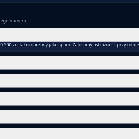
anego numeru.
0 500 został oznaczony jako spam. Zalecamy ostrożność przy odbi