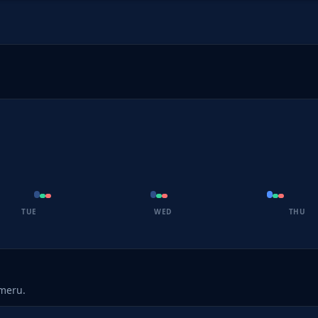
TUE
WED
THU
umeru.