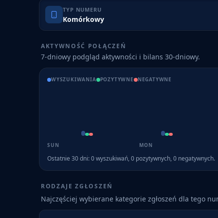
TYP NUMERU
Komórkowy
AKTYWNOŚĆ POŁĄCZEŃ
7-dniowy podgląd aktywności i bilans 30-dniowy.
WYSZUKIWANIA
POZYTYWNE
NEGATYWNE
SUN
MON
Ostatnie 30 dni:
0
wyszukiwań,
0
pozytywnych,
0
negatywnych.
RODZAJE ZGŁOSZEŃ
Najczęściej wybierane kategorie zgłoszeń dla tego n