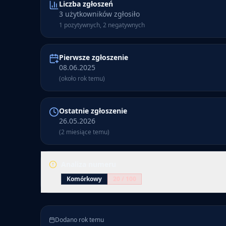
Liczba zgłoszeń
3 użytkowników zgłosiło
1 pozytywnych, 2 negatywnych
Pierwsze zgłoszenie
08.06.2025
(około rok temu)
Ostatnie zgłoszenie
26.05.2026
(2 miesiące temu)
Analiza numeru
Komórkowy
20
/ 100
Numer 601 500 500 ma 3 zgłoszenia. Numer jest ozn
(20/100). Pierwsze zgłoszenie dodano około rok temu
Dodano rok temu