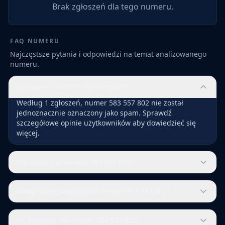
Brak zgłoszeń dla tego numeru.
FAQ NUMERU
Najczęstsze pytania i odpowiedzi na temat analizowanego
numeru.
Czy numer 583 557 802 to spam?
Według 1 zgłoszeń, numer 583 557 802 nie został
jednoznacznie oznaczony jako spam. Sprawdź
szczegółowe opinie użytkowników aby dowiedzieć się
więcej.
Kto dzwoni z numeru 583 557 802?
Kiedy najczęściej dzwoni numer 583 557 802?
Ile zgłoszeń ma numer 583 557 802?