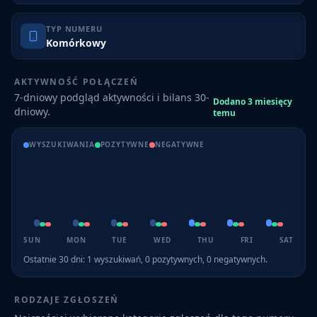
TYP NUMERU
Komórkowy
AKTYWNOŚĆ POŁĄCZEŃ
7-dniowy podgląd aktywności i bilans 30-
Dodano 3 miesięcy
dniowy.
temu
WYSZUKIWANIA
POZYTYWNE
NEGATYWNE
SUN
MON
TUE
WED
THU
FRI
SAT
Ostatnie 30 dni:
1
wyszukiwań,
0
pozytywnych,
0
negatywnych.
RODZAJE ZGŁOSZEŃ