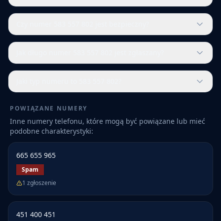
Czy numer 583 557 802 jest bezpieczny?
Jak długo numer 583 557 802 jest zgłaszany?
Jaki typ numeru to 583 557 802?
POWIĄZANE NUMERY
Inne numery telefonu, które mogą być powiązane lub mieć
podobne charakterystyki:
665 655 965
Spam
1
zgłoszenie
451 400 451