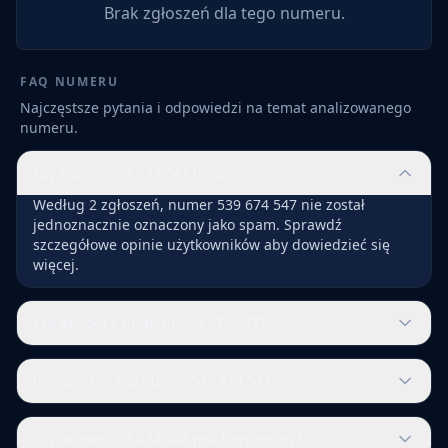
Brak zgłoszeń dla tego numeru.
FAQ NUMERU
Najczęstsze pytania i odpowiedzi na temat analizowanego
numeru.
Czy numer 539 674 547 to spam?
Według 2 zgłoszeń, numer 539 674 547 nie został
jednoznacznie oznaczony jako spam. Sprawdź
szczegółowe opinie użytkowników aby dowiedzieć się
więcej.
Kto dzwoni z numeru 539 674 547?
Ile zgłoszeń ma numer 539 674 547?
Czy numer 539 674 547 jest bezpieczny?