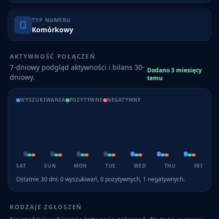
TYP NUMERU
Komórkowy
AKTYWNOŚĆ POŁĄCZEŃ
7-dniowy podgląd aktywności i bilans 30-
Dodano 3 miesięcy
dniowy.
temu
WYSZUKIWANIA
POZYTYWNE
NEGATYWNE
SAT
SUN
MON
TUE
WED
THU
FRI
Ostatnie 30 dni:
0
wyszukiwań,
0
pozytywnych,
1
negatywnych.
RODZAJE ZGŁOSZEŃ