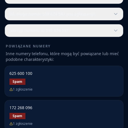
Jak długo numer 539 674 547 jest zgłaszany?
Jaki typ numeru to 539 674 547?
POWIĄZANE NUMERY
Inne numery telefonu, które mogą być powiązane lub mieć
podobne charakterystyki:
625 600 100
Spam
1
zgłoszenie
172 268 096
Spam
1
zgłoszenie