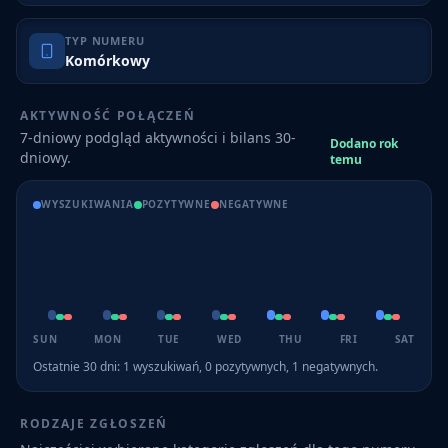
TYP NUMERU
Komórkowy
AKTYWNOŚĆ POŁĄCZEŃ
7-dniowy podgląd aktywności i bilans 30-
Dodano rok
dniowy.
temu
WYSZUKIWANIA
POZYTYWNE
NEGATYWNE
SUN
MON
TUE
WED
THU
FRI
SAT
Ostatnie 30 dni:
1
wyszukiwań,
0
pozytywnych,
1
negatywnych.
RODZAJE ZGŁOSZEŃ