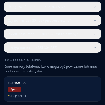
Ile zgłoszeń ma numer 535 304 537?
Czy numer 535 304 537 jest bezpieczny?
Jak długo numer 535 304 537 jest zgłaszany?
Jaki typ numeru to 535 304 537?
POWIĄZANE NUMERY
Inne numery telefonu, które mogą być powiązane lub mieć
podobne charakterystyki:
625 600 100
Spam
1
zgłoszenie