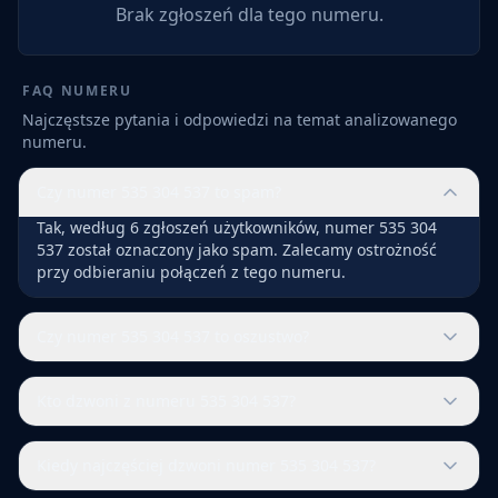
Brak zgłoszeń dla tego numeru.
FAQ NUMERU
Najczęstsze pytania i odpowiedzi na temat analizowanego
numeru.
Czy numer 535 304 537 to spam?
Tak, według 6 zgłoszeń użytkowników, numer 535 304
537 został oznaczony jako spam. Zalecamy ostrożność
przy odbieraniu połączeń z tego numeru.
Czy numer 535 304 537 to oszustwo?
Kto dzwoni z numeru 535 304 537?
Kiedy najczęściej dzwoni numer 535 304 537?