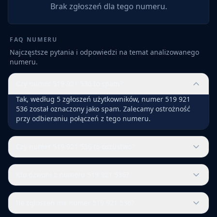
Brak zgłoszeń dla tego numeru.
FAQ NUMERU
Najczęstsze pytania i odpowiedzi na temat analizowanego
numeru.
Czy numer 519 921 536 to spam?
Tak, według 5 zgłoszeń użytkowników, numer 519 921
536 został oznaczony jako spam. Zalecamy ostrożność
przy odbieraniu połączeń z tego numeru.
Czy numer 519 921 536 to oszustwo?
Kto dzwoni z numeru 519 921 536?
Ile zgłoszeń ma numer 519 921 536?