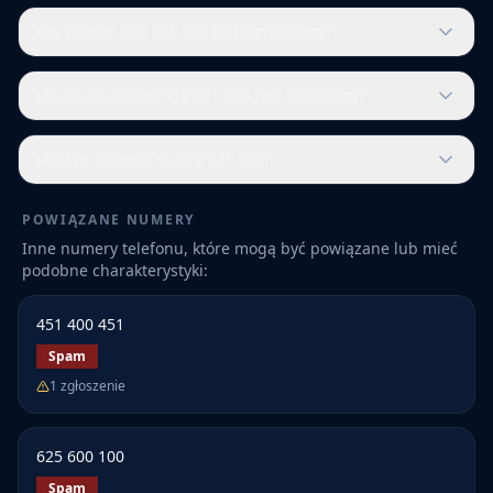
Czy numer 519 921 536 jest bezpieczny?
Jak długo numer 519 921 536 jest zgłaszany?
Jaki typ numeru to 519 921 536?
POWIĄZANE NUMERY
Inne numery telefonu, które mogą być powiązane lub mieć
podobne charakterystyki:
451 400 451
Spam
1
zgłoszenie
625 600 100
Spam