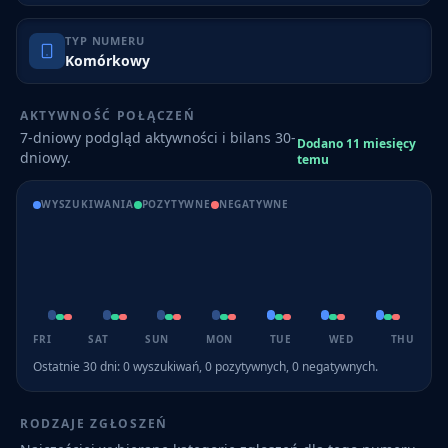
TYP NUMERU
Komórkowy
AKTYWNOŚĆ POŁĄCZEŃ
7-dniowy podgląd aktywności i bilans 30-
Dodano 11 miesięcy
dniowy.
temu
WYSZUKIWANIA
POZYTYWNE
NEGATYWNE
FRI
SAT
SUN
MON
TUE
WED
THU
Ostatnie 30 dni:
0
wyszukiwań,
0
pozytywnych,
0
negatywnych.
RODZAJE ZGŁOSZEŃ