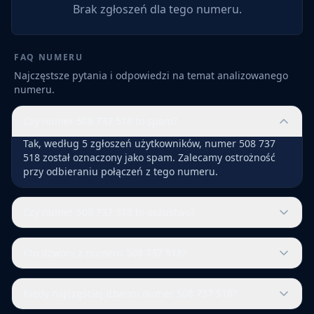
Brak zgłoszeń dla tego numeru.
FAQ NUMERU
Najczęstsze pytania i odpowiedzi na temat analizowanego
numeru.
Czy numer 508 737 518 to spam?
Tak, według 5 zgłoszeń użytkowników, numer 508 737
518 został oznaczony jako spam. Zalecamy ostrożność
przy odbieraniu połączeń z tego numeru.
Czy numer 508 737 518 to oszustwo?
Kto dzwoni z numeru 508 737 518?
Kiedy najczęściej dzwoni numer 508 737 518?