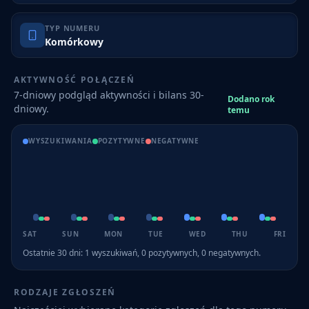
TYP NUMERU
Komórkowy
AKTYWNOŚĆ POŁĄCZEŃ
7-dniowy podgląd aktywności i bilans 30-
Dodano rok
dniowy.
temu
WYSZUKIWANIA
POZYTYWNE
NEGATYWNE
SAT
SUN
MON
TUE
WED
THU
FRI
Ostatnie 30 dni:
1
wyszukiwań,
0
pozytywnych,
0
negatywnych.
RODZAJE ZGŁOSZEŃ