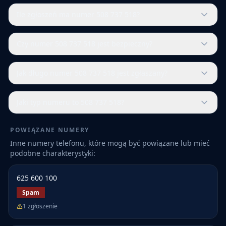
Ile zgłoszeń ma numer 508 737 518?
Czy numer 508 737 518 jest bezpieczny?
Jak długo numer 508 737 518 jest zgłaszany?
Jaki typ numeru to 508 737 518?
POWIĄZANE NUMERY
Inne numery telefonu, które mogą być powiązane lub mieć
podobne charakterystyki:
625 600 100
Spam
1
zgłoszenie