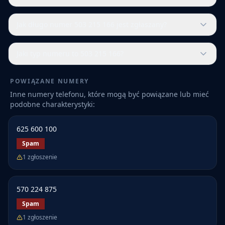
Jak długo numer 503 215 166 jest zgłaszany?
Jaki typ numeru to 503 215 166?
POWIĄZANE NUMERY
Inne numery telefonu, które mogą być powiązane lub mieć
podobne charakterystyki:
625 600 100
Spam
1
zgłoszenie
570 224 875
Spam
1
zgłoszenie