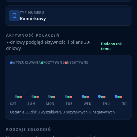
TYP NUMERU
Komórkowy
AKTYWNOŚĆ POŁĄCZEŃ
7-dniowy podgląd aktywności i bilans 30-
Dodano rok
dniowy.
temu
WYSZUKIWANIA
POZYTYWNE
NEGATYWNE
SAT
SUN
MON
TUE
WED
THU
FRI
Ostatnie 30 dni:
0
wyszukiwań,
0
pozytywnych,
0
negatywnych.
RODZAJE ZGŁOSZEŃ