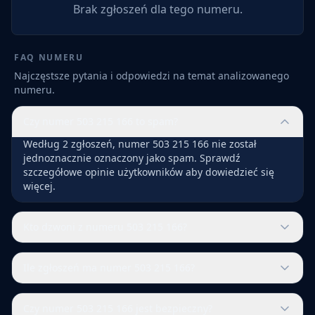
Brak zgłoszeń dla tego numeru.
FAQ NUMERU
Najczęstsze pytania i odpowiedzi na temat analizowanego
numeru.
Czy numer 503 215 166 to spam?
Według 2 zgłoszeń, numer 503 215 166 nie został
jednoznacznie oznaczony jako spam. Sprawdź
szczegółowe opinie użytkowników aby dowiedzieć się
więcej.
Kto dzwoni z numeru 503 215 166?
Ile zgłoszeń ma numer 503 215 166?
Czy numer 503 215 166 jest bezpieczny?