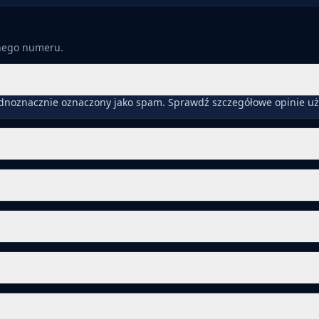
anego numeru.
ednoznacznie oznaczony jako spam. Sprawdź szczegółowe opinie uż