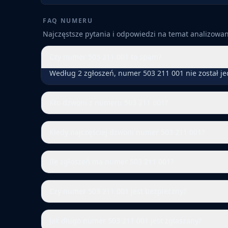
FAQ NUMERU
Najczęstsze pytania i odpowiedzi na temat analizow
Czy numer 503 211 001 to spam?
Według 2 zgłoszeń, numer 503 211 001 nie został j
Kto dzwoni z numeru 503 211 001?
Kiedy najczęściej dzwoni numer 503 211 001?
Ile zgłoszeń ma numer 503 211 001?
Czy numer 503 211 001 jest bezpieczny?
Jak długo numer 503 211 001 jest zgłaszany?