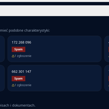
mieć podobne charakterystyki:
172 268 096
Spam
1
zgłoszenie
662 301 147
Spam
1
zgłoszenie
wisach i dokumentach.