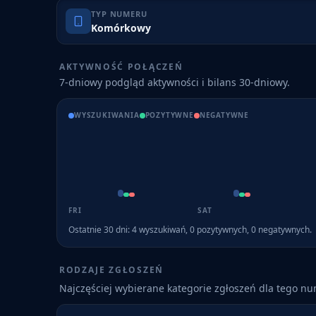
TYP NUMERU
Komórkowy
AKTYWNOŚĆ POŁĄCZEŃ
7-dniowy podgląd aktywności i bilans 30-dniowy.
WYSZUKIWANIA
POZYTYWNE
NEGATYWNE
FRI
SAT
Ostatnie 30 dni:
4
wyszukiwań,
0
pozytywnych,
0
negatywnych.
RODZAJE ZGŁOSZEŃ
Najczęściej wybierane kategorie zgłoszeń dla tego n