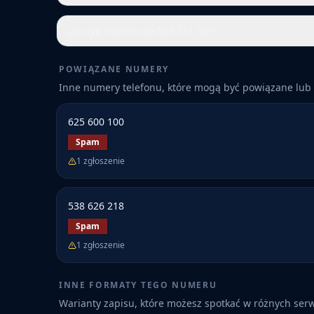
Jaki typ numeru to 503 211 001?
POWIĄZANE NUMERY
Inne numery telefonu, które mogą być powiązane lub 
625 600 100
Spam
1
zgłoszenie
538 626 218
Spam
1
zgłoszenie
INNE FORMATY TEGO NUMERU
Warianty zapisu, które możesz spotkać w różnych ser