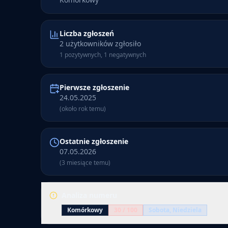
Liczba zgłoszeń
2 użytkowników zgłosiło
1 pozytywnych, 1 negatywnych
Pierwsze zgłoszenie
24.05.2025
(około rok temu)
Ostatnie zgłoszenie
07.05.2026
(3 miesiące temu)
Analiza numeru
Komórkowy
30
/ 100
Sobota, Niedziela