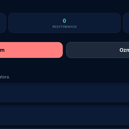
0
POZYTYWNYCH
am
Ozn
tora.