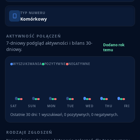
TYP NUMERU
Komórkowy
AKTYWNOŚĆ POŁĄCZEŃ
7-dniowy podgląd aktywności i bilans 30-
Dodano rok
dniowy.
temu
WYSZUKIWANIA
POZYTYWNE
NEGATYWNE
SAT
SUN
MON
TUE
WED
THU
FRI
Ostatnie 30 dni:
1
wyszukiwań,
0
pozytywnych,
0
negatywnych.
RODZAJE ZGŁOSZEŃ