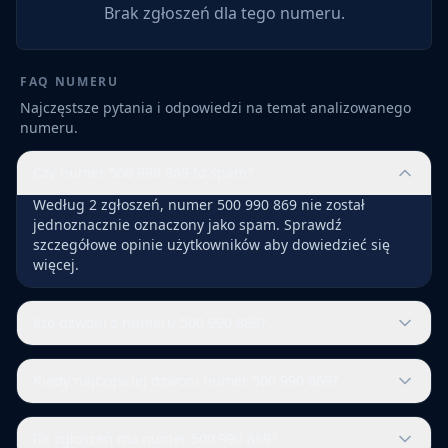
Brak zgłoszeń dla tego numeru.
FAQ NUMERU
Najczęstsze pytania i odpowiedzi na temat analizowanego
numeru.
Czy numer 500 990 869 to spam?
Według 2 zgłoszeń, numer 500 990 869 nie został
jednoznacznie oznaczony jako spam. Sprawdź
szczegółowe opinie użytkowników aby dowiedzieć się
więcej.
Kto dzwoni z numeru 500 990 869?
Kiedy najczęściej dzwoni numer 500 990 869?
Ile zgłoszeń ma numer 500 990 869?