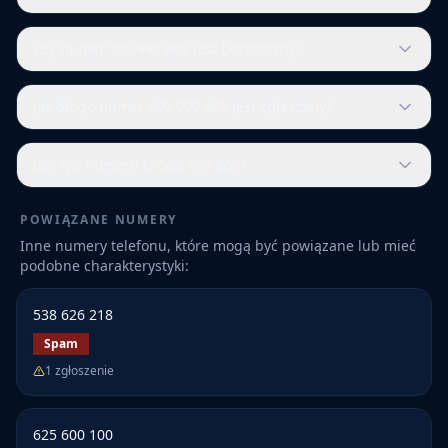
Czy numer 500 990 869 jest bezpieczny?
Jak długo numer 500 990 869 jest zgłaszany?
Jaki typ numeru to 500 990 869?
POWIĄZANE NUMERY
Inne numery telefonu, które mogą być powiązane lub mieć
podobne charakterystyki:
538 626 218
Spam
1
zgłoszenie
625 600 100