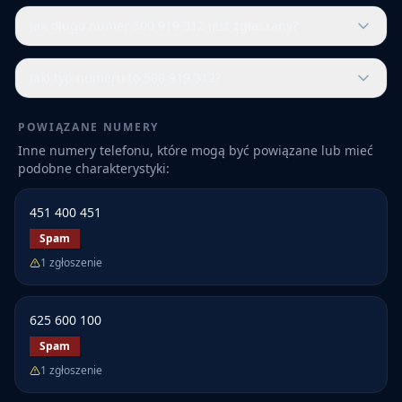
Jak długo numer 500 919 312 jest zgłaszany?
Jaki typ numeru to 500 919 312?
POWIĄZANE NUMERY
Inne numery telefonu, które mogą być powiązane lub mieć
podobne charakterystyki:
451 400 451
Spam
1
zgłoszenie
625 600 100
Spam
1
zgłoszenie