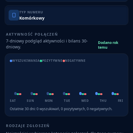
TYP NUMERU
Komórkowy
AKTYWNOŚĆ POŁĄCZEŃ
7-dniowy podgląd aktywności i bilans 30-
Dodano rok
dniowy.
temu
WYSZUKIWANIA
POZYTYWNE
NEGATYWNE
SAT
SUN
MON
TUE
WED
THU
FRI
Ostatnie 30 dni:
0
wyszukiwań,
0
pozytywnych,
0
negatywnych.
RODZAJE ZGŁOSZEŃ