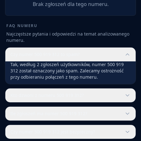
Brak zgłoszeń dla tego numeru.
FAQ NUMERU
Najczęstsze pytania i odpowiedzi na temat analizowanego
numeru.
Czy numer 500 919 312 to spam?
Tak, według 2 zgłoszeń użytkowników, numer 500 919
312 został oznaczony jako spam. Zalecamy ostrożność
przy odbieraniu połączeń z tego numeru.
Kto dzwoni z numeru 500 919 312?
Ile zgłoszeń ma numer 500 919 312?
Czy numer 500 919 312 jest bezpieczny?