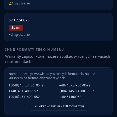
1
zgłoszenie
570 224 875
Spam
1
zgłoszenie
INNE FORMATY TEGO NUMERU
Warianty zapisu, które możesz spotkać w różnych serwisach
i dokumentach.
Numer może być wyświetlany w różnych formatach. Najedź
kursorem na format, aby zobaczyć opis.
(0048)45 14 00 95 2
+48/45-14-00-95-2
(+48)451-400-952
(0048)45-14-00-95-2
(0048)451-400-952
+48451400952
Pokaż wszystkie (
110
formatów)