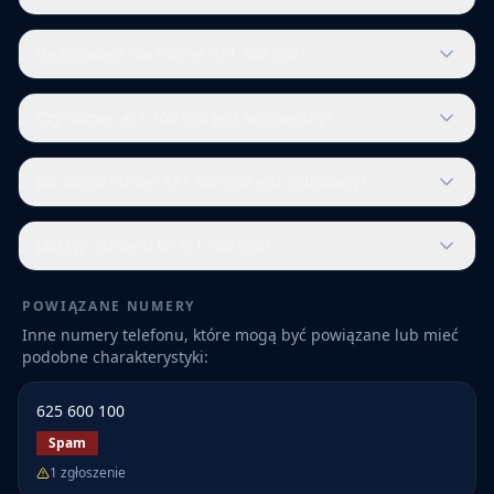
Ile zgłoszeń ma numer 451 400 952?
Czy numer 451 400 952 jest bezpieczny?
Jak długo numer 451 400 952 jest zgłaszany?
Jaki typ numeru to 451 400 952?
POWIĄZANE NUMERY
Inne numery telefonu, które mogą być powiązane lub mieć
podobne charakterystyki:
625 600 100
Spam
1
zgłoszenie