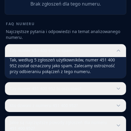
Brak zgłoszeń dla tego numeru.
FAQ NUMERU
Najczęstsze pytania i odpowiedzi na temat analizowanego
numeru.
Czy numer 451 400 952 to spam?
Tak, według 5 zgłoszeń użytkowników, numer 451 400
952 został oznaczony jako spam. Zalecamy ostrożność
przy odbieraniu połączeń z tego numeru.
Czy numer 451 400 952 to oszustwo?
Kto dzwoni z numeru 451 400 952?
Jakie są najczęstsze powody zgłoszeń dla numeru
451 400 952?