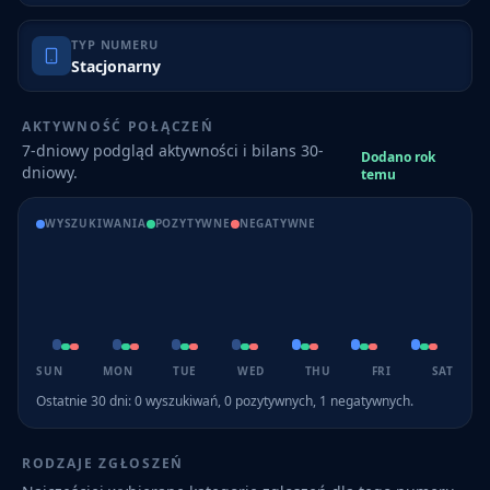
TYP NUMERU
Stacjonarny
AKTYWNOŚĆ POŁĄCZEŃ
7-dniowy podgląd aktywności i bilans 30-
Dodano rok
dniowy.
temu
WYSZUKIWANIA
POZYTYWNE
NEGATYWNE
SUN
MON
TUE
WED
THU
FRI
SAT
Ostatnie 30 dni:
0
wyszukiwań,
0
pozytywnych,
1
negatywnych.
RODZAJE ZGŁOSZEŃ