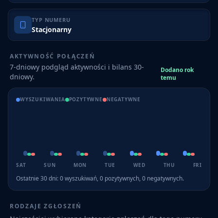
TYP NUMERU
Stacjonarny
AKTYWNOŚĆ POŁĄCZEŃ
7-dniowy podgląd aktywności i bilans 30-
Dodano rok
dniowy.
temu
WYSZUKIWANIA
POZYTYWNE
NEGATYWNE
SAT
SUN
MON
TUE
WED
THU
FRI
Ostatnie 30 dni:
0
wyszukiwań,
0
pozytywnych,
0
negatywnych.
RODZAJE ZGŁOSZEŃ