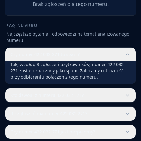
Brak zgłoszeń dla tego numeru.
FAQ NUMERU
Najczęstsze pytania i odpowiedzi na temat analizowanego
numeru.
Czy numer 422 032 271 to spam?
Tak, według 3 zgłoszeń użytkowników, numer 422 032
271 został oznaczony jako spam. Zalecamy ostrożność
przy odbieraniu połączeń z tego numeru.
Kto dzwoni z numeru 422 032 271?
Ile zgłoszeń ma numer 422 032 271?
Czy numer 422 032 271 jest bezpieczny?