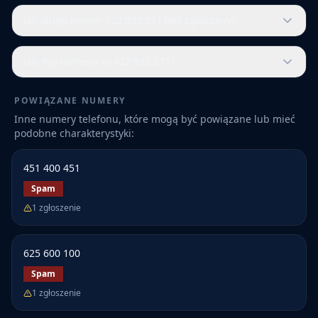
Jak długo numer 422 032 271 jest zgłaszany?
Jaki typ numeru to 422 032 271?
POWIĄZANE NUMERY
Inne numery telefonu, które mogą być powiązane lub mieć
podobne charakterystyki:
451 400 451
Spam
1
zgłoszenie
625 600 100
Spam
1
zgłoszenie