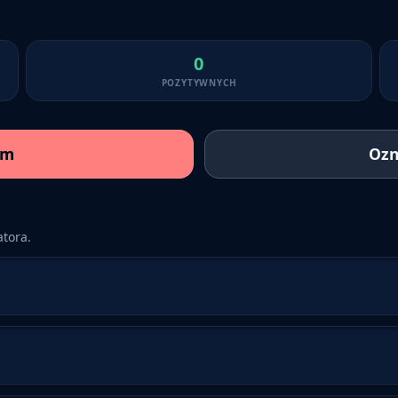
0
POZYTYWNYCH
am
Ozn
tora.