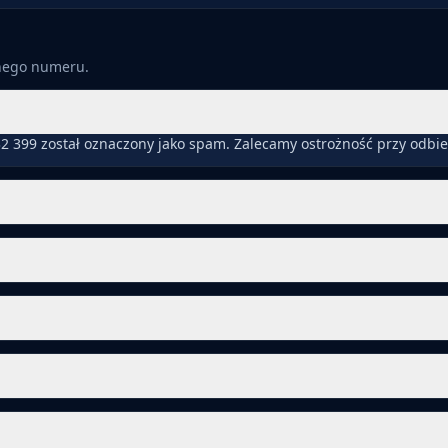
anego numeru.
2 399 został oznaczony jako spam. Zalecamy ostrożność przy odbi