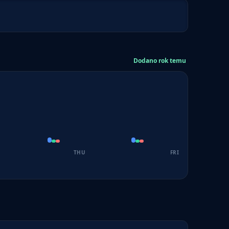
Dodano rok temu
THU
FRI