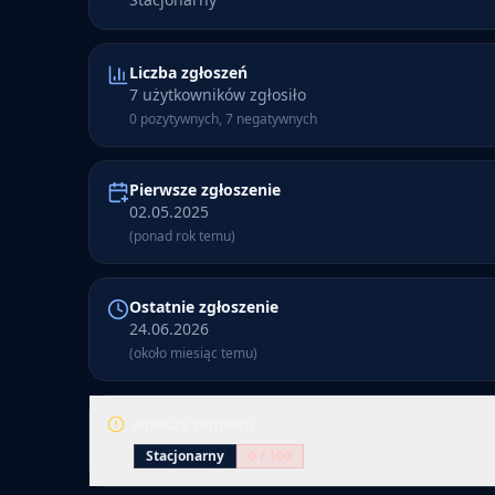
Liczba zgłoszeń
7 użytkowników zgłosiło
0 pozytywnych, 7 negatywnych
Pierwsze zgłoszenie
02.05.2025
(ponad rok temu)
Ostatnie zgłoszenie
24.06.2026
(około miesiąc temu)
Analiza numeru
Stacjonarny
0
/ 100