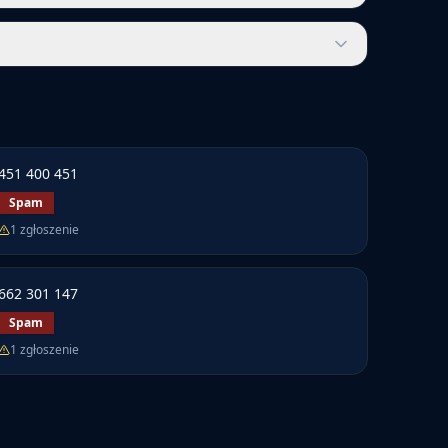
451 400 451
Spam
1
zgłoszenie
662 301 147
Spam
1
zgłoszenie