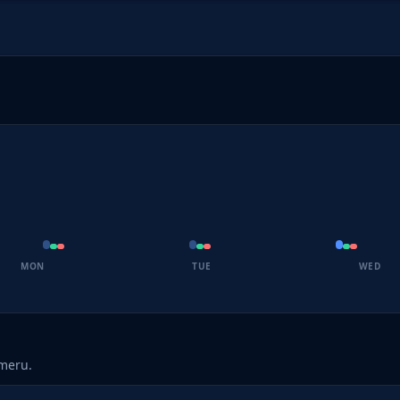
MON
TUE
WED
umeru.