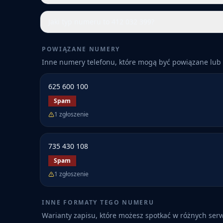
Jaki typ numeru to 412 032 399?
POWIĄZANE NUMERY
Inne numery telefonu, które mogą być powiązane lub 
625 600 100
Spam
1
zgłoszenie
735 430 108
Spam
1
zgłoszenie
INNE FORMATY TEGO NUMERU
Warianty zapisu, które możesz spotkać w różnych ser