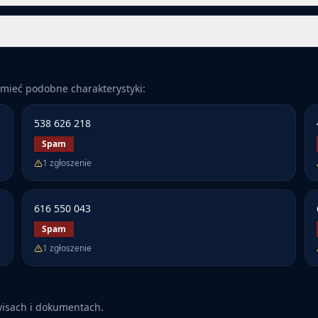
mieć podobne charakterystyki:
538 626 218
Spam
1
zgłoszenie
616 550 043
Spam
1
zgłoszenie
wisach i dokumentach.