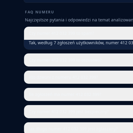
FAQ NUMERU
Najczęstsze pytania i odpowiedzi na temat analizow
Czy numer 412 032 399 to spam?
Tak, według 7 zgłoszeń użytkowników, numer 412 03
Czy numer 412 032 399 to oszustwo?
Kto dzwoni z numeru 412 032 399?
Ile zgłoszeń ma numer 412 032 399?
Czy numer 412 032 399 jest bezpieczny?
Jak długo numer 412 032 399 jest zgłaszany?