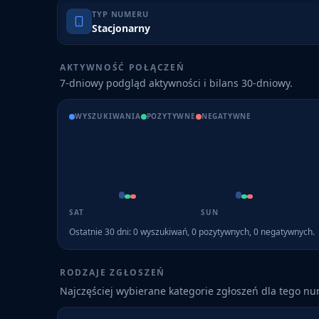
TYP NUMERU
Stacjonarny
AKTYWNOŚĆ POŁĄCZEŃ
7-dniowy podgląd aktywności i bilans 30-dniowy.
WYSZUKIWANIA
POZYTYWNE
NEGATYWNE
SAT
SUN
Ostatnie 30 dni:
0
wyszukiwań,
0
pozytywnych,
0
negatywnych.
RODZAJE ZGŁOSZEŃ
Najczęściej wybierane kategorie zgłoszeń dla tego n