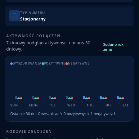
TYP NUMERU
Stacjonarny
AKTYWNOŚĆ POŁĄCZEŃ
7-dniowy podgląd aktywności i bilans 30-
Dodano rok
dniowy.
temu
WYSZUKIWANIA
POZYTYWNE
NEGATYWNE
SUN
MON
TUE
WED
THU
FRI
SAT
Ostatnie 30 dni:
0
wyszukiwań,
0
pozytywnych,
1
negatywnych.
RODZAJE ZGŁOSZEŃ