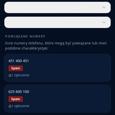
Jak długo numer 343 474 150 jest zgłaszany?
Jaki typ numeru to 343 474 150?
POWIĄZANE NUMERY
Inne numery telefonu, które mogą być powiązane lub mieć
podobne charakterystyki:
451 400 451
Spam
1
zgłoszenie
625 600 100
Spam
1
zgłoszenie