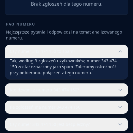
Brak zgłoszeń dla tego numeru.
FAQ NUMERU
Najczęstsze pytania i odpowiedzi na temat analizowanego
numeru.
Czy numer 343 474 150 to spam?
Tak, według 3 zgłoszeń użytkowników, numer 343 474
150 został oznaczony jako spam. Zalecamy ostrożność
przy odbieraniu połączeń z tego numeru.
Kto dzwoni z numeru 343 474 150?
Ile zgłoszeń ma numer 343 474 150?
Czy numer 343 474 150 jest bezpieczny?