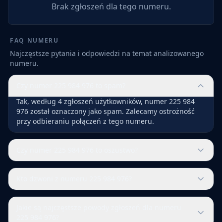
Brak zgłoszeń dla tego numeru.
FAQ NUMERU
Najczęstsze pytania i odpowiedzi na temat analizowanego
numeru.
Czy numer 225 984 976 to spam?
Tak, według 4 zgłoszeń użytkowników, numer 225 984
976 został oznaczony jako spam. Zalecamy ostrożność
przy odbieraniu połączeń z tego numeru.
Czy numer 225 984 976 to oszustwo?
Kto dzwoni z numeru 225 984 976?
Jakie są najczęstsze powody zgłoszeń dla numeru
225 984 976?