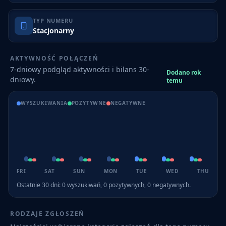
TYP NUMERU
Stacjonarny
AKTYWNOŚĆ POŁĄCZEŃ
7-dniowy podgląd aktywności i bilans 30-
Dodano rok
dniowy.
temu
WYSZUKIWANIA
POZYTYWNE
NEGATYWNE
FRI
SAT
SUN
MON
TUE
WED
THU
Ostatnie 30 dni:
0
wyszukiwań,
0
pozytywnych,
0
negatywnych.
RODZAJE ZGŁOSZEŃ