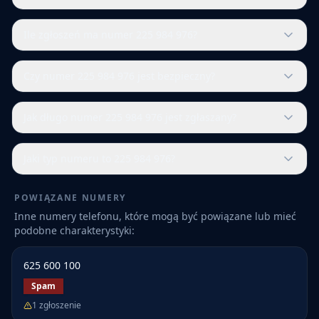
Ile zgłoszeń ma numer 225 984 976?
Czy numer 225 984 976 jest bezpieczny?
Jak długo numer 225 984 976 jest zgłaszany?
Jaki typ numeru to 225 984 976?
POWIĄZANE NUMERY
Inne numery telefonu, które mogą być powiązane lub mieć
podobne charakterystyki:
625 600 100
Spam
1
zgłoszenie