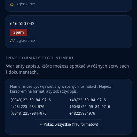
1
zgłoszenie
616 550 043
Spam
1
zgłoszenie
INNE FORMATY TEGO NUMERU
Warianty zapisu, które możesz spotkać w różnych serwisach
i dokumentach.
Numer może być wyświetlany w różnych formatach. Najedź
kursorem na format, aby zobaczyć opis.
(0048)22 59 84 97 6
+48/22-59-84-97-6
(+48)225-984-976
(0048)22-59-84-97-6
(0048)225-984-976
+48225984976
Pokaż wszystkie (
110
formatów)