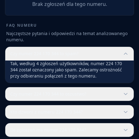
Brak zgłoszeń dla tego numeru.
FAQ NUMERU
Najczęstsze pytania i odpowiedzi na temat analizowanego
numeru.
Czy numer 224 170 344 to spam?
Tak, według 4 zgłoszeń użytkowników, numer 224 170
344 został oznaczony jako spam. Zalecamy ostrożność
przy odbieraniu połączeń z tego numeru.
Czy numer 224 170 344 to oszustwo?
Kto dzwoni z numeru 224 170 344?
Ile zgłoszeń ma numer 224 170 344?