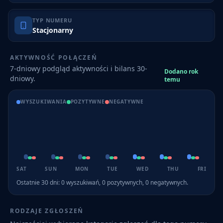
TYP NUMERU
Stacjonarny
AKTYWNOŚĆ POŁĄCZEŃ
7-dniowy podgląd aktywności i bilans 30-
Dodano rok
dniowy.
temu
WYSZUKIWANIA
POZYTYWNE
NEGATYWNE
SAT
SUN
MON
TUE
WED
THU
FRI
Ostatnie 30 dni:
0
wyszukiwań,
0
pozytywnych,
0
negatywnych.
RODZAJE ZGŁOSZEŃ