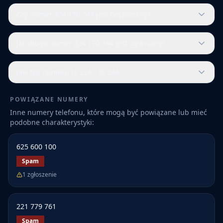
Czy numer 224 170 344 jest bezpieczny?
Jak długo numer 224 170 344 jest zgłaszany?
Jaki typ numeru to 224 170 344?
POWIĄZANE NUMERY
Inne numery telefonu, które mogą być powiązane lub mieć
podobne charakterystyki:
625 600 100
Spam
1
zgłoszenie
221 779 761
Spam