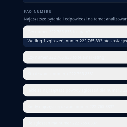
FAQ NUMERU
Najczęstsze pytania i odpowiedzi na temat analizow
Czy numer 222 765 833 to spam?
Według 1 zgłoszeń, numer 222 765 833 nie został j
Czy numer 222 765 833 to telemarketing?
Kto dzwoni z numeru 222 765 833?
Jakie są najczęstsze powody zgłoszeń dla numeru 2
Kiedy najczęściej dzwoni numer 222 765 833?
Ile zgłoszeń ma numer 222 765 833?