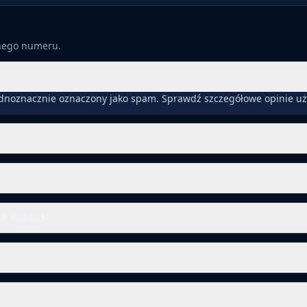
anego numeru.
ednoznacznie oznaczony jako spam. Sprawdź szczegółowe opinie uż
22 765 833?