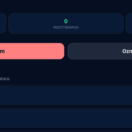
0
POZYTYWNYCH
am
Ozn
tora.