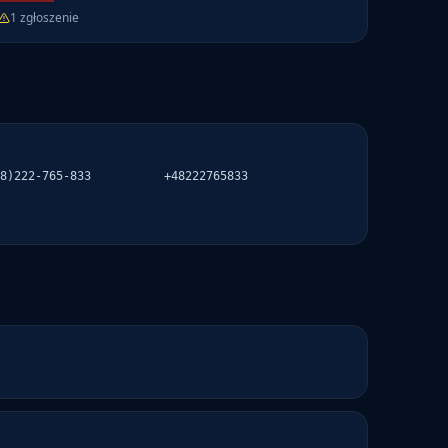
1
zgłoszenie
8)222-765-833
+48222765833