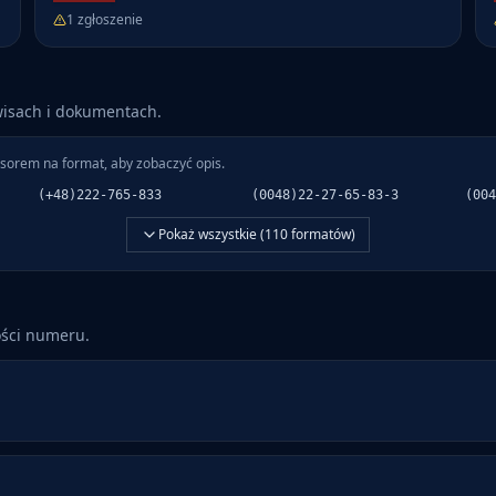
1
zgłoszenie
wisach i dokumentach.
sorem na format, aby zobaczyć opis.
(+48)222-765-833
(0048)22-27-65-83-3
(004
Pokaż wszystkie (
110
formatów)
ości numeru.