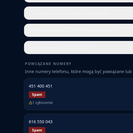
Czy numer 222 765 833 jest bezpieczny?
Jak długo numer 222 765 833 jest zgłaszany?
Jaki typ numeru to 222 765 833?
POWIĄZANE NUMERY
Inne numery telefonu, które mogą być powiązane lub 
451 400 451
Spam
1
zgłoszenie
616 550 043
Spam