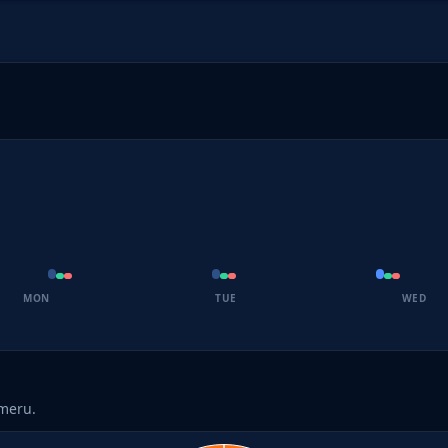
MON
TUE
WED
umeru.