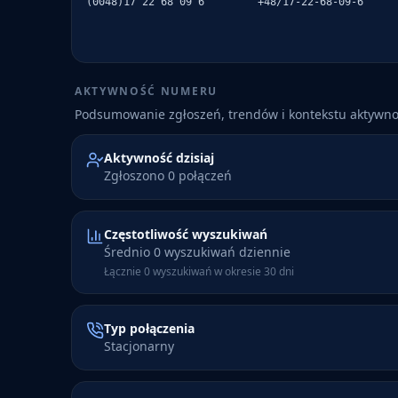
(0048)17 22 68 09 6
+48/17-22-68-09-6
AKTYWNOŚĆ NUMERU
Podsumowanie zgłoszeń, trendów i kontekstu aktywn
Aktywność dzisiaj
Zgłoszono 0 połączeń
Częstotliwość wyszukiwań
Średnio 0 wyszukiwań dziennie
Łącznie 0 wyszukiwań w okresie 30 dni
Typ połączenia
Stacjonarny