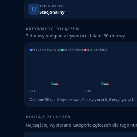
TYP NUMERU
Stacjonarny
AKTYWNOŚĆ POŁĄCZEŃ
7-dniowy podgląd aktywności i bilans 30-dniowy.
WYSZUKIWANIA
POZYTYWNE
NEGATYWNE
FRI
SAT
Ostatnie 30 dni:
0
wyszukiwań,
0
pozytywnych,
0
negatywnych.
RODZAJE ZGŁOSZEŃ
Najczęściej wybierane kategorie zgłoszeń dla tego n