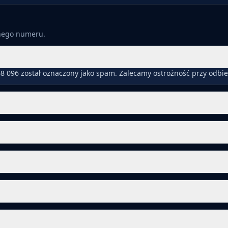
anego numeru.
8 096 został oznaczony jako spam. Zalecamy ostrożność przy odbi