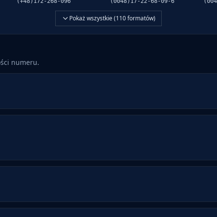
(+48)172-268-096
(0048)17-22-68-09-6
(004
Pokaż wszystkie (
110
formatów)
ości numeru.