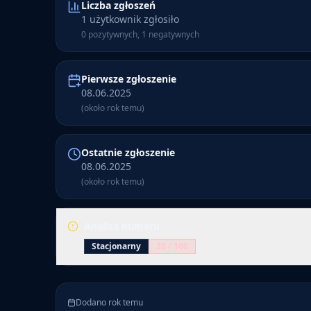
Liczba zgłoszeń
1 użytkownik zgłosiło
0 pozytywnych, 1 negatywnych
Pierwsze zgłoszenie
08.06.2025
(około rok temu)
Ostatnie zgłoszenie
08.06.2025
(około rok temu)
Analiza numeru
Stacjonarny
20
/ 100
Numer 172 268 096 ma 1 zgłoszenie. Numer jest ozn
(20/100). Pierwsze zgłoszenie dodano około rok temu
Dodano rok temu