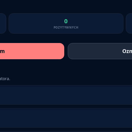
0
POZYTYWNYCH
am
Ozn
tora.