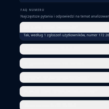
FAQ NUMERU
Najczęstsze pytania i odpowiedzi na temat analizow
Czy numer 172 268 096 to spam?
Tak, według 1 zgłoszeń użytkowników, numer 172 26
Kto dzwoni z numeru 172 268 096?
Ile zgłoszeń ma numer 172 268 096?
Czy numer 172 268 096 jest bezpieczny?
Jak długo numer 172 268 096 jest zgłaszany?
Jaki typ numeru to 172 268 096?