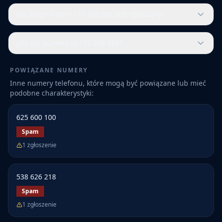
Jak długo numer 172 268 088 jest zgłaszany?
Jaki typ numeru to 172 268 088?
POWIĄZANE NUMERY
Inne numery telefonu, które mogą być powiązane lub mieć
podobne charakterystyki:
625 600 100
Spam
1
zgłoszenie
538 626 218
Spam
1
zgłoszenie