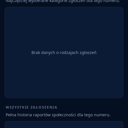
Najczęściej wybierane kategorie zgłoszeń dla tego numeru.
Brak danych o rodzajach zgłoszeń
WSZYSTKIE ZGŁOSZENIA
Pełna historia raportów społeczności dla tego numeru.