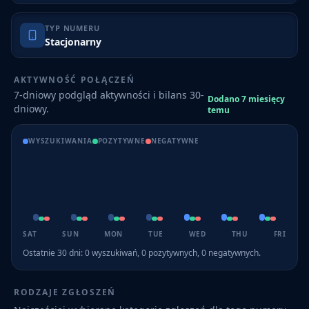
TYP NUMERU
Stacjonarny
AKTYWNOŚĆ POŁĄCZEŃ
7-dniowy podgląd aktywności i bilans 30-
Dodano 7 miesięcy
dniowy.
temu
WYSZUKIWANIA
POZYTYWNE
NEGATYWNE
SAT
SUN
MON
TUE
WED
THU
FRI
Ostatnie 30 dni:
0
wyszukiwań,
0
pozytywnych,
0
negatywnych.
RODZAJE ZGŁOSZEŃ